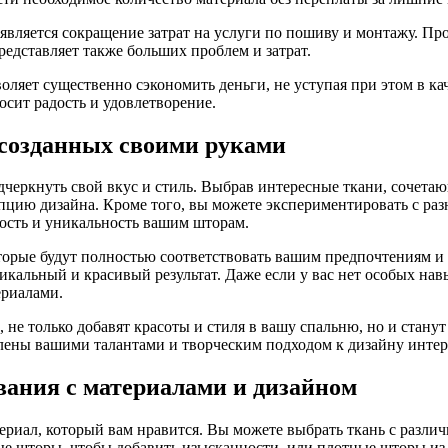
вляется сокращение затрат на услуги по пошиву и монтажу. Пр
редставляет также больших проблем и затрат.
ляет существенно сэкономить деньги, не уступая при этом в кач
осит радость и удовлетворение.
 созданных своими руками
дчеркнуть свой вкус и стиль. Выбрав интересные ткани, сочетаю
цию дизайна. Кроме того, вы можете экспериментировать с раз
ость и уникальность вашим шторам.
которые будут полностью соответствовать вашим предпочтениям и
икальный и красивый результат. Даже если у вас нет особых нав
ериалами.
е только добавят красоты и стиля в вашу спальню, но и станут 
лены вашими талантами и творческим подходом к дизайну интер
вания с материалами и дизайном
риал, который вам нравится. Вы можете выбрать ткань с различ
 шторы, чтобы добавить изысканности, или плотные шторы из ль