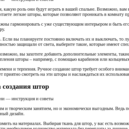
м, какую роль они будут играть в вашей спальне. Возможно, вам
итаете легкие шторы, которые позволяют проникать в комнату п
жны гармонировать с уже существующим интерьером и быть его 
ру.
 Если вы планируете постоянно включать их и выключать, то лу
ностью защищали от света, выберите такие, которые имеют спе
Возможно, вы захотите добавить дополнительные элементы, таки
епления шторы – например, с помощью карабинов или кольцевых
емени и терпения. Ручное создание штор требует особого вниман
дет приятно смотреть на эти шторы и наслаждаться их использов
 создания штор
м и творческим занятием, но и экономически выгодным. Ведь п
тный дизайн.
мить на материалах. Выбирая ткань для штор, у вас есть возмож
сти необходимое количество материала без переплаты за лишние