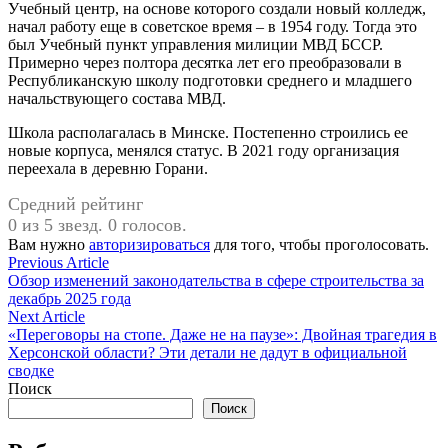
Учебный центр, на основе которого создали новый колледж,
начал работу еще в советское время – в 1954 году. Тогда это
был Учебный пункт управления милиции МВД БССР.
Примерно через полтора десятка лет его преобразовали в
Республиканскую школу подготовки среднего и младшего
начальствующего состава МВД.
Школа располагалась в Минске. Постепенно строились ее
новые корпуса, менялся статус. В 2021 году организация
переехала в деревню Горани.
Средний рейтинг
0 из 5 звезд. 0 голосов.
Вам нужно
авторизироваться
для того, чтобы проголосовать.
Навигация
Previous
Previous Article
article:
Обзор изменений законодательства в сфере строительства за
по
декабрь 2025 года
записям
Next
Next Article
article:
«Переговоры на стопе. Даже не на паузе»: Двойная трагедия в
Херсонской области? Эти детали не дадут в официальной
сводке
Поиск
Поиск