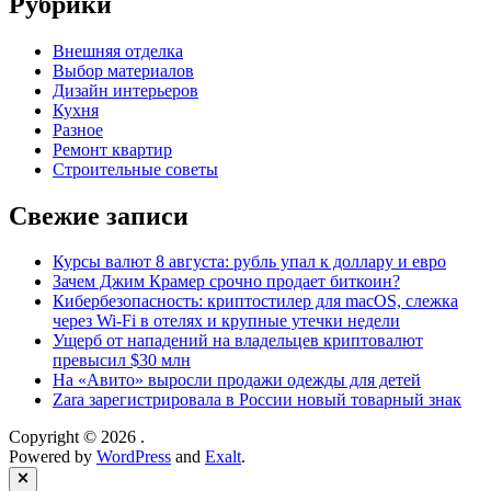
Рубрики
Внешняя отделка
Выбор материалов
Дизайн интерьеров
Кухня
Разное
Ремонт квартир
Строительные советы
Свежие записи
Курсы валют 8 августа: рубль упал к доллару и евро
Зачем Джим Крамер срочно продает биткоин?
Кибербезопасность: криптостилер для macOS, слежка
через Wi-Fi в отелях и крупные утечки недели
Ущерб от нападений на владельцев криптовалют
превысил $30 млн
На «Авито» выросли продажи одежды для детей
Zara зарегистрировала в России новый товарный знак
Copyright © 2026
.
Powered by
WordPress
and
Exalt
.
Close