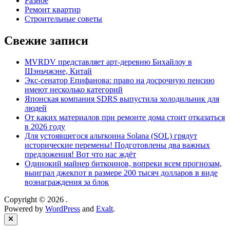
Разное
Ремонт квартир
Строительные советы
Свежие записи
MVRDV представляет арт-деревню Бихайлоу в
Шэньчжэне, Китай
Экс-сенатор Епифанова: право на досрочную пенсию
имеют несколько категорий
Японская компания SDRS выпустила холодильник для
людей
От каких материалов при ремонте дома стоит отказаться
в 2026 году
Для устоявшегося альткоина Solana (SOL) грядут
исторические перемены! Подготовлены два важных
предложения! Вот что нас ждёт
Одинокий майнер биткоинов, вопреки всем прогнозам,
выиграл джекпот в размере 200 тысяч долларов в виде
вознаграждения за блок
Copyright © 2026
.
Powered by
WordPress
and
Exalt
.
Close