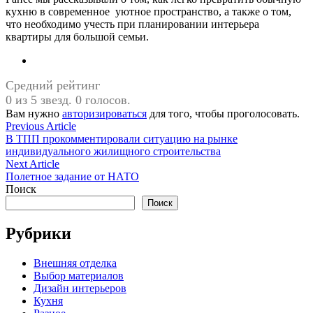
кухню в современное уютное пространство, а также о том,
что необходимо учесть при планировании интерьера
квартиры для большой семьи.
Средний рейтинг
0 из 5 звезд. 0 голосов.
Вам нужно
авторизироваться
для того, чтобы проголосовать.
Навигация
Previous
Previous Article
article:
В ТПП прокомментировали ситуацию на рынке
по
индивидуального жилищного строительства
записям
Next
Next Article
article:
Полетное задание от НАТО
Поиск
Поиск
Рубрики
Внешняя отделка
Выбор материалов
Дизайн интерьеров
Кухня