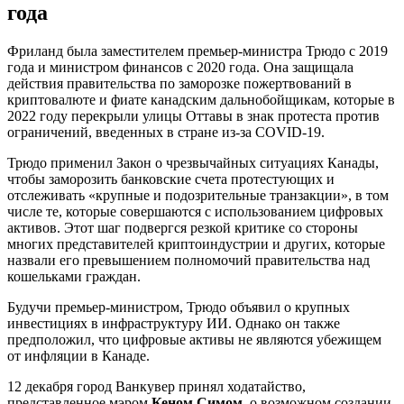
года
Фриланд была заместителем премьер-министра Трюдо с 2019
года и министром финансов с 2020 года. Она защищала
действия правительства по заморозке пожертвований в
криптовалюте и фиате канадским дальнобойщикам, которые в
2022 году перекрыли улицы Оттавы в знак протеста против
ограничений, введенных в стране из-за COVID-19.
Трюдо применил Закон о чрезвычайных ситуациях Канады,
чтобы заморозить банковские счета протестующих и
отслеживать «крупные и подозрительные транзакции», в том
числе те, которые совершаются с использованием цифровых
активов. Этот шаг подвергся резкой критике со стороны
многих представителей криптоиндустрии и других, которые
назвали его превышением полномочий правительства над
кошельками граждан.
Будучи премьер-министром, Трюдо объявил о крупных
инвестициях в инфраструктуру ИИ. Однако он также
предположил, что цифровые активы не являются убежищем
от инфляции в Канаде.
12 декабря город Ванкувер принял ходатайство,
представленное мэром
Кеном Симом
, о возможном создании