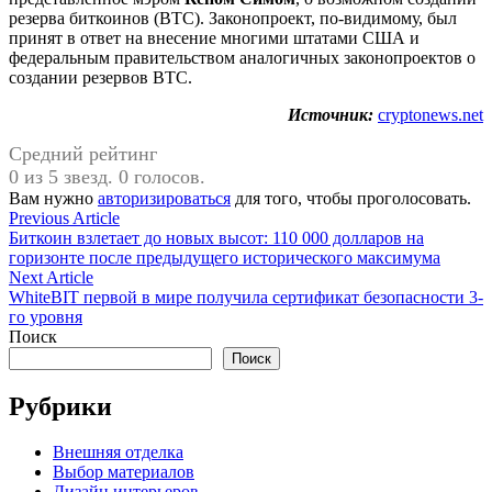
резерва биткоинов (BTC). Законопроект, по-видимому, был
принят в ответ на внесение многими штатами США и
федеральным правительством аналогичных законопроектов о
создании резервов BTC.
Источник:
cryptonews.net
Средний рейтинг
0 из 5 звезд. 0 голосов.
Вам нужно
авторизироваться
для того, чтобы проголосовать.
Навигация
Previous
Previous Article
article:
Биткоин взлетает до новых высот: 110 000 долларов на
по
горизонте после предыдущего исторического максимума
записям
Next
Next Article
article:
WhiteBIT первой в мире получила сертификат безопасности 3-
го уровня
Поиск
Поиск
Рубрики
Внешняя отделка
Выбор материалов
Дизайн интерьеров