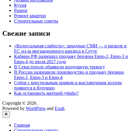
Кухня
Разное
Ремонт квартир
Строительные советы
Свежие записи
«Колоссальная слабость»: западные СМИ — о расколе в
ЕС из-за миграционного кризиса в Сеуте
Кабмин РФ разрешил продажу бензина Евро-2, Евро-3 и
Евро-4 до июля 2027 года
В Севастополе объявили воздушную тревогу
В России разрешили производство и продажу бензина
Евро-2, Евро-3 и Евро-4
Собор с крестильным храмом и выставочным холлом
появится в Купчино
Как остановить матерей-убийц?
Copyright © 2026
.
Powered by
WordPress
and
Exalt
.
Close
Главная
Строительные советы