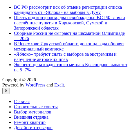
ВС РФ рассмотрит иск об отмене регистрации списка
кандидатов от «Яблока» на выборы в Думу
Шесть под контролем, два освобождены: ВС РФ заняли
населённые пункты в Харьковской, Сумской и
Запорожской областях
Сборные России не сыграют на шахматной Олимпиаде
— 2026
В Черемхове Иркутской области до конца года обновят
мемориальный комплекс
«Яблоко» требуют снять с выборов за экстремизм и
нарушение авторских прав
Эксперт: цена квадратного метра в Краснодаре вырастет
на 5−7%
Copyright © 2026
.
Powered by
WordPress
and
Exalt
.
Close
Главная
Строительные советы
Выбор материалов
Внешняя отделка
Ремонт квартир
Дизайн интерьеров