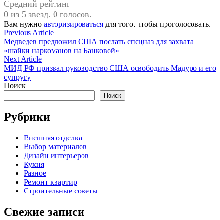
Средний рейтинг
0 из 5 звезд. 0 голосов.
Вам нужно
авторизироваться
для того, чтобы проголосовать.
Навигация
Previous
Previous Article
article:
Медведев предложил США послать спецназ для захвата
по
«шайки наркоманов на Банковой»
записям
Next
Next Article
article:
МИД РФ призвал руководство США освободить Мадуро и его
супругу
Поиск
Поиск
Рубрики
Внешняя отделка
Выбор материалов
Дизайн интерьеров
Кухня
Разное
Ремонт квартир
Строительные советы
Свежие записи