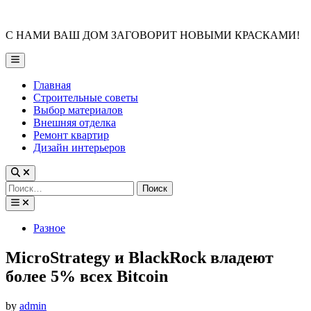
Skip
to
С НАМИ ВАШ ДОМ ЗАГОВОРИТ НОВЫМИ КРАСКАМИ!
content
Main
Menu
Главная
Строительные советы
Выбор материалов
Внешняя отделка
Ремонт квартир
Дизайн интерьеров
Найти:
Posted
Разное
in
MicroStrategy и BlackRock владеют
более 5% всех Bitcoin
by
admin