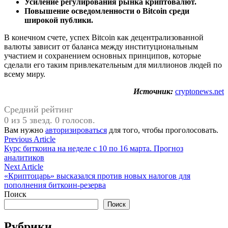
Усиление регулирования рынка криптовалют.
Повышение осведомленности о Bitcoin среди
широкой публики.
В конечном счете, успех Bitcoin как децентрализованной
валюты зависит от баланса между институциональным
участием и сохранением основных принципов, которые
сделали его таким привлекательным для миллионов людей по
всему миру.
Источник:
cryptonews.net
Средний рейтинг
0 из 5 звезд. 0 голосов.
Вам нужно
авторизироваться
для того, чтобы проголосовать.
Навигация
Previous
Previous Article
article:
Курс биткоина на неделе с 10 по 16 марта. Прогноз
по
аналитиков
записям
Next
Next Article
article:
«Криптоцарь» высказался против новых налогов для
пополнения биткоин-резерва
Поиск
Поиск
Рубрики