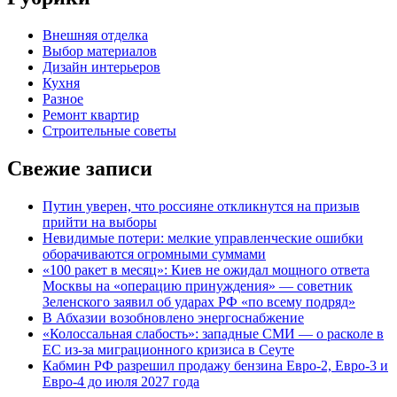
Внешняя отделка
Выбор материалов
Дизайн интерьеров
Кухня
Разное
Ремонт квартир
Строительные советы
Свежие записи
Путин уверен, что россияне откликнутся на призыв
прийти на выборы
Невидимые потери: мелкие управленческие ошибки
оборачиваются огромными суммами
«100 ракет в месяц»: Киев не ожидал мощного ответа
Москвы на «операцию принуждения» — советник
Зеленского заявил об ударах РФ «по всему подряд»
В Абхазии возобновлено энергоснабжение
«Колоссальная слабость»: западные СМИ — о расколе в
ЕС из-за миграционного кризиса в Сеуте
Кабмин РФ разрешил продажу бензина Евро-2, Евро-3 и
Евро-4 до июля 2027 года