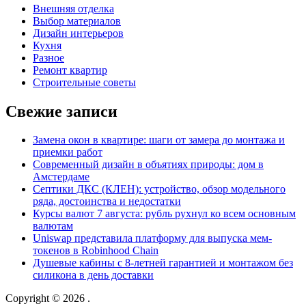
Внешняя отделка
Выбор материалов
Дизайн интерьеров
Кухня
Разное
Ремонт квартир
Строительные советы
Свежие записи
Замена окон в квартире: шаги от замера до монтажа и
приемки работ
Современный дизайн в объятиях природы: дом в
Амстердаме
Септики ДКС (КЛЕН): устройство, обзор модельного
ряда, достоинства и недостатки
Курсы валют 7 августа: рубль рухнул ко всем основным
валютам
Uniswap представила платформу для выпуска мем-
токенов в Robinhood Chain
Душевые кабины с 8‑летней гарантией и монтажом без
силикона в день доставки
Copyright © 2026
.