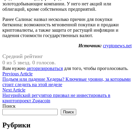
золотодобывающие компании. У него нет акций или
облигаций, кроме собственных предприятий.
Ранее Салинас назвал несколько причин для покупки
биткоина: возможность мгновенной покупки и продажи
криптовалюты, а также защита от растущей инфляции и
падения стоимости государственных валют.
Источник:
cryptonews.net
Средний рейтинг
0 из 5 звезд. 0 голосов.
Вам нужно
авторизироваться
для того, чтобы проголосовать.
Навигация
Previous
Previous Article
article:
Подъем или падение Хедеры? Ключевые уровни, за которыми
по
стоит следить на этой неделе
записям
Next
Next Article
article:
Нигерийский регулятор призвал не инвестировать в
криптопроект Zugacoin
Поиск
Поиск
Рубрики