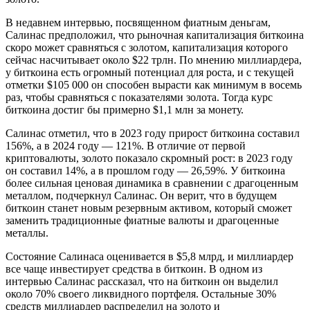
В недавнем интервью, посвященном фиатным деньгам,
Салинас предположил, что рыночная капитализация биткоина
скоро может сравняться с золотом, капитализация которого
сейчас насчитывает около $22 трлн. По мнению миллиардера,
у биткоина есть огромный потенциал для роста, и с текущей
отметки $105 000 он способен вырасти как минимум в восемь
раз, чтобы сравняться с показателями золота. Тогда курс
биткоина достиг бы примерно $1,1 млн за монету.
Салинас отметил, что в 2023 году прирост биткоина составил
156%, а в 2024 году — 121%. В отличие от первой
криптовалюты, золото показало скромный рост: в 2023 году
он составил 14%, а в прошлом году — 26,59%. У биткоина
более сильная ценовая динамика в сравнении с драгоценным
металлом, подчеркнул Салинас. Он верит, что в будущем
биткоин станет новым резервным активом, который сможет
заменить традиционные фиатные валюты и драгоценные
металлы.
Состояние Салинаса оценивается в $5,8 млрд, и миллиардер
все чаще инвестирует средства в биткоин. В одном из
интервью Салинас рассказал, что на биткоин он выделил
около 70% своего ликвидного портфеля. Остальные 30%
средств миллиардер распределил на золото и