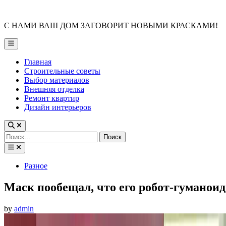
Skip
to
С НАМИ ВАШ ДОМ ЗАГОВОРИТ НОВЫМИ КРАСКАМИ!
content
Main
Menu
Главная
Строительные советы
Выбор материалов
Внешняя отделка
Ремонт квартир
Дизайн интерьеров
Найти:
Posted
Разное
in
Маск пообещал, что его робот-гуманои
by
admin