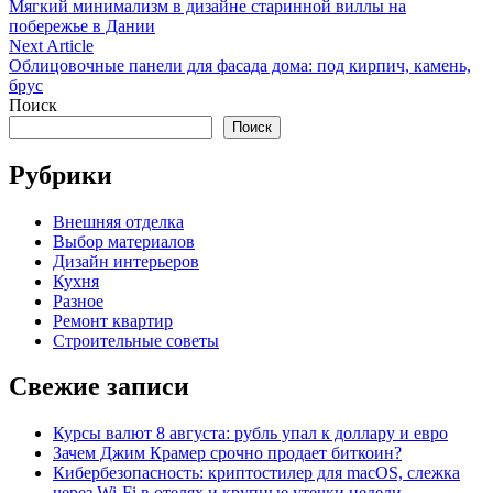
article:
Мягкий минимализм в дизайне старинной виллы на
по
побережье в Дании
записям
Next
Next Article
article:
Облицовочные панели для фасада дома: под кирпич, камень,
брус
Поиск
Поиск
Рубрики
Внешняя отделка
Выбор материалов
Дизайн интерьеров
Кухня
Разное
Ремонт квартир
Строительные советы
Свежие записи
Курсы валют 8 августа: рубль упал к доллару и евро
Зачем Джим Крамер срочно продает биткоин?
Кибербезопасность: криптостилер для macOS, слежка
через Wi-Fi в отелях и крупные утечки недели