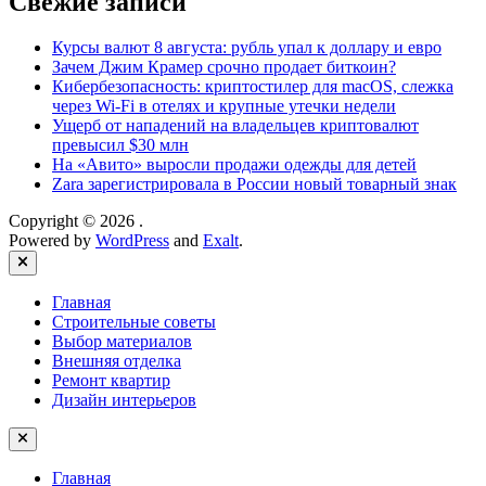
Свежие записи
Курсы валют 8 августа: рубль упал к доллару и евро
Зачем Джим Крамер срочно продает биткоин?
Кибербезопасность: криптостилер для macOS, слежка
через Wi-Fi в отелях и крупные утечки недели
Ущерб от нападений на владельцев криптовалют
превысил $30 млн
На «Авито» выросли продажи одежды для детей
Zara зарегистрировала в России новый товарный знак
Copyright © 2026
.
Powered by
WordPress
and
Exalt
.
Close
Главная
Строительные советы
Выбор материалов
Внешняя отделка
Ремонт квартир
Дизайн интерьеров
Главная