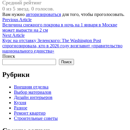
Средний рейтинг
0 из 5 звезд. 0 голосов.
Вам нужно
авторизироваться
для того, чтобы проголосовать.
Навигация
Previous
Previous Article
article:
Величина снежного покрова в ночь на 1 января в Москве
по
может вырасти на 2 см
записям
Next
Next Article
article:
Курс на отставку Зеленского: The Washington Post
спрогнозировала, кто в 2026 году возглавит «правительство
национального единства»
Поиск
Поиск
Рубрики
Внешняя отделка
Выбор материалов
Дизайн интерьеров
Кухня
Разное
Ремонт квартир
Строительные советы