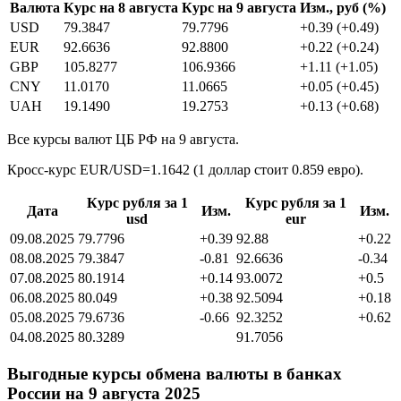
Валюта
Курс на 8 августа
Курс на 9 августа
Изм., руб (%)
USD
79.3847
79.7796
+0.39 (+0.49)
EUR
92.6636
92.8800
+0.22 (+0.24)
GBP
105.8277
106.9366
+1.11 (+1.05)
CNY
11.0170
11.0665
+0.05 (+0.45)
UAH
19.1490
19.2753
+0.13 (+0.68)
Все курсы валют ЦБ РФ на 9 августа.
Кросс-курс EUR/USD=1.1642 (1 доллар стоит 0.859 евро).
Курс рубля за 1
Курс рубля за 1
Дата
Изм.
Изм.
usd
eur
09.08.2025
79.7796
+0.39
92.88
+0.22
08.08.2025
79.3847
-0.81
92.6636
-0.34
07.08.2025
80.1914
+0.14
93.0072
+0.5
06.08.2025
80.049
+0.38
92.5094
+0.18
05.08.2025
79.6736
-0.66
92.3252
+0.62
04.08.2025
80.3289
91.7056
Выгодные курсы обмена валюты в банках
России на 9 августа 2025