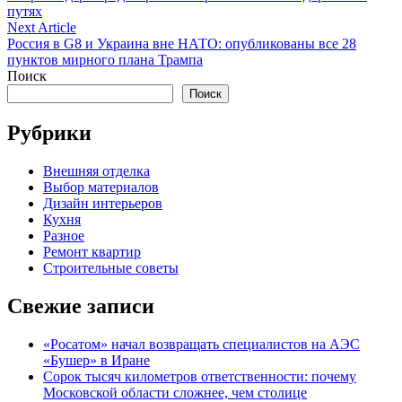
по
путях
записям
Next
Next Article
article:
Россия в G8 и Украина вне НАТО: опубликованы все 28
пунктов мирного плана Трампа
Поиск
Поиск
Рубрики
Внешняя отделка
Выбор материалов
Дизайн интерьеров
Кухня
Разное
Ремонт квартир
Строительные советы
Свежие записи
«Росатом» начал возвращать специалистов на АЭС
«Бушер» в Иране
Сорок тысяч километров ответственности: почему
Московской области сложнее, чем столице