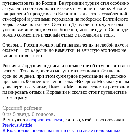
путешествовать по России. Внутренний туризм стал особенно
актуален в свете геополитических изменений в мире. В топе
направлений прежде всего Калининград с его расслабленной
атмосферой и уютными городками на побережье Балтийского
моря. Также популярны Осетия и Дагестан, потому что там
уютно, живописно, вкусно. Конечно, многие едут в Сочи, где
можно совместить пляжный отдых с поездками в горы.
Словом, в России можно найти направления на любой вкус и
бюджет — от Карелии до Камчатки. И зачастую это точно не
зависит от возраста.
Россия и Иордания подписали соглашение об отмене визового
режима. Теперь туристы смогут путешествовать без виз на
срок до 30 дней, при этом суммарное пребывание не должно
превышать 90 дней в течение года. «Вечерняя Москва» узнала
у эксперта по туризму Николая Мельника, стоит ли россиянам
планировать отдых в Иордании и сколько стоит путешествие
в эту страну.
Средний рейтинг
0 из 5 звезд. 0 голосов.
Вам нужно
авторизироваться
для того, чтобы проголосовать.
Навигация
Previous
Previous Article
article:
В Краснодаре предотвратили теракт на железнодорожных