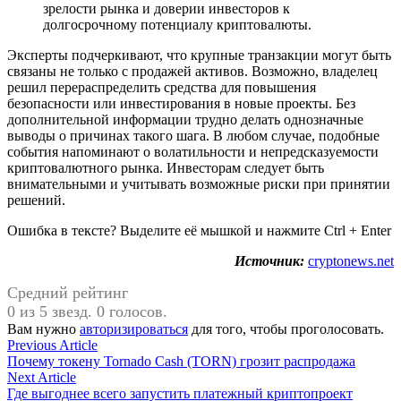
зрелости рынка и доверии инвесторов к
долгосрочному потенциалу криптовалюты.
Эксперты подчеркивают, что крупные транзакции могут быть
связаны не только с продажей активов. Возможно, владелец
решил перераспределить средства для повышения
безопасности или инвестирования в новые проекты. Без
дополнительной информации трудно делать однозначные
выводы о причинах такого шага. В любом случае, подобные
события напоминают о волатильности и непредсказуемости
криптовалютного рынка. Инвесторам следует быть
внимательными и учитывать возможные риски при принятии
решений.
Ошибка в тексте? Выделите её мышкой и нажмите Ctrl + Enter
Источник:
cryptonews.net
Средний рейтинг
0 из 5 звезд. 0 голосов.
Вам нужно
авторизироваться
для того, чтобы проголосовать.
Навигация
Previous
Previous Article
article:
Почему токену Tornado Cash (TORN) грозит распродажа
по
Next
Next Article
записям
article:
Где выгоднее всего запустить платежный криптопроект