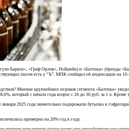
и Барное», «Граф Орлов», Hollandia) и «Балтика» (бренды «Ба
вующих писем есть у “Ъ”. МПК сообщил об индексации на 10–15
ледствия? Мнение крупнейших игроков сегмента «Балтика» уведо
6%, который с начала года возрос с 26 до 30 руб. за 1 л. Кроме
1 января 2025 года значительно подорожали бутылка и гофротар
величились примерно на 20% год к году.
что помимо повышения акциза росту цен способствуют уже ста