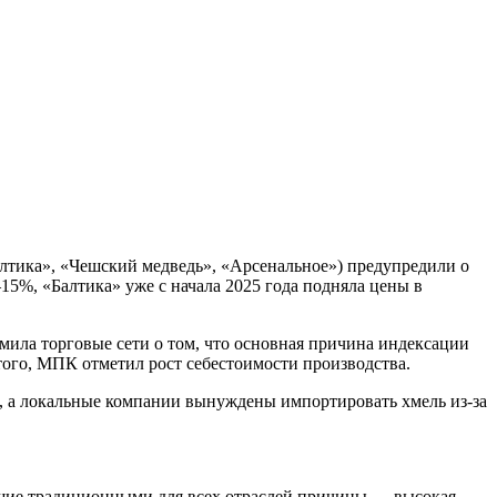
лтика», «Чешский медведь», «Арсенальное») предупредили о
%, «Балтика» уже с начала 2025 года подняла цены в
мила торговые сети о том, что основная причина индексации
 того, МПК отметил рост себестоимости производства.
а, а локальные компании вынуждены импортировать хмель из-за
вшие традиционными для всех отраслей причины — высокая