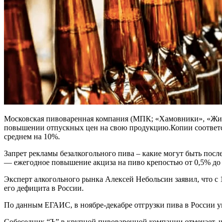
Московская пивоваренная компания (МПК; «Хамовники», «Жигул
повышении отпускных цен на свою продукцию.Копии соответст
среднем на 10%.
Запрет рекламы безалкогольного пива – какие могут быть пос
— ежегодное повышение акциза на пиво крепостью от 0,5% до 8,
Эксперт алкогольного рынка Алексей Небольсин заявил, что с 
его дефицита в России.
По данным ЕГАИС, в ноябре-декабре отгрузки пива в России у
Собеседник “Ъ” в крупной пивоваренной компании отмечает, 