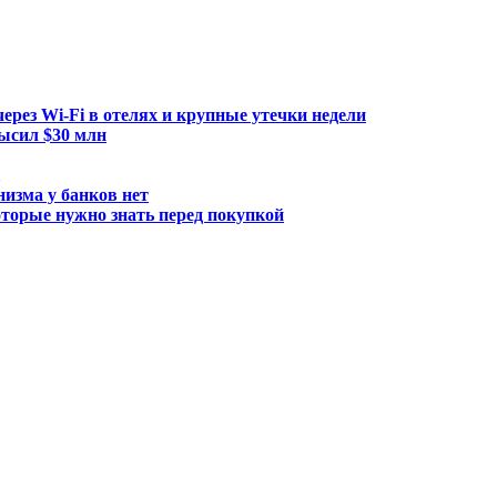
ерез Wi-Fi в отелях и крупные утечки недели
ысил $30 млн
низма у банков нет
торые нужно знать перед покупкой