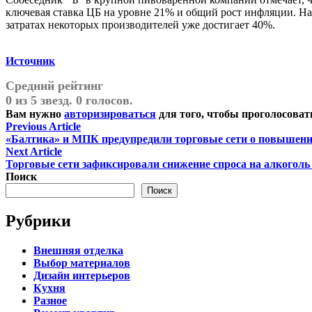
ключевая ставка ЦБ на уровне 21% и общий рост инфляции. На 
затратах некоторых производителей уже достигает 40%.
Источник
Средний рейтинг
0 из 5 звезд. 0 голосов.
Вам нужно
авторизироваться
для того, чтобы проголосоват
Навигация
Previous
Previous Article
article:
«Балтика» и МПК предупредили торговые сети о повышени
по
Next
Next Article
записям
article:
Торговые сети зафиксировали снижение спроса на алкоголь
Поиск
Поиск
Рубрики
Внешняя отделка
Выбор материалов
Дизайн интерьеров
Кухня
Разное