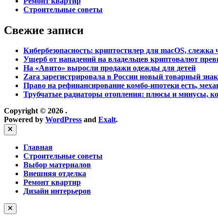
Ремонт квартир
Строительные советы
Свежие записи
Кибербезопасность: криптостилер для macOS, слежка ч
Ущерб от нападений на владельцев криптовалют прев
На «Авито» выросли продажи одежды для детей
Zara зарегистрировала в России новый товарный знак
Право на рефинансирование комбо-ипотеки есть, меха
Трубчатые радиаторы отопления: плюсы и минусы, ко
Copyright © 2026
.
Powered by
WordPress
and
Exalt
.
Close
Главная
Строительные советы
Выбор материалов
Внешняя отделка
Ремонт квартир
Дизайн интерьеров