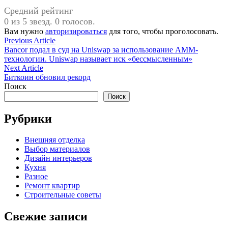
Средний рейтинг
0 из 5 звезд. 0 голосов.
Вам нужно
авторизироваться
для того, чтобы проголосовать.
Навигация
Previous
Previous Article
article:
Bancor подал в суд на Uniswap за использование AMM-
по
технологии. Uniswap называет иск «бессмысленным»
записям
Next
Next Article
article:
Биткоин обновил рекорд
Поиск
Поиск
Рубрики
Внешняя отделка
Выбор материалов
Дизайн интерьеров
Кухня
Разное
Ремонт квартир
Строительные советы
Свежие записи