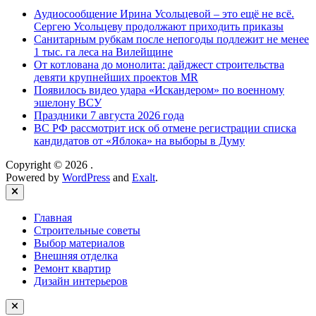
Аудиосообщение Ирина Усольцевой – это ещё не всё.
Сергею Усольцеву продолжают приходить приказы
Санитарным рубкам после непогоды подлежит не менее
1 тыс. га леса на Вилейщине
От котлована до монолита: дайджест строительства
девяти крупнейших проектов MR
Появилось видео удара «Искандером» по военному
эшелону ВСУ
Праздники 7 августа 2026 года
ВС РФ рассмотрит иск об отмене регистрации списка
кандидатов от «Яблока» на выборы в Думу
Copyright © 2026
.
Powered by
WordPress
and
Exalt
.
Close
Главная
Строительные советы
Выбор материалов
Внешняя отделка
Ремонт квартир
Дизайн интерьеров