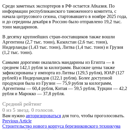
Среди заметных экспортеров в РФ остается Абхазия. По
информации республиканского таможенного комитета, с
начала цитрусового сезона, стартовавшего в ноябре 2025 года,
и до середины декабря в Россию было отправлено 19,2 тыс.
тонн мандаринов.
В десятку крупнейших стран-поставщиков также вошли
Аргентина (2,7 тыс. тонн), Казахстан (2,6 тыс. тонн),
Нидерланды (1,43 тыс. тонн), Литва (1,4 тыс. тонн) и Грузия
(1,2 тыс. тонн).
Самыми дорогими оказались мандарины из Египта — в
среднем 142,1 рубля за килограмм. Высокие цены также
зафиксированы у импорта из Литвы (129,5 рубля), ЮАР (127
рублей) и Нидерландов (122,1 рубля). Более доступной
продукция была из Грузии — 75,9 рубля за килограмм,
Аргентины — 60,4 рубля, Китая — 59,5 рубля, Турции — 42,2
рубля и Марокко — 37,8 рубля.
Средний рейтинг
0 из 5 звезд. 0 голосов.
Вам нужно
авторизироваться
для того, чтобы проголосовать.
Навигация
Previous
Previous Article
article:
Строительство нового корпуса березниковского техникума
по