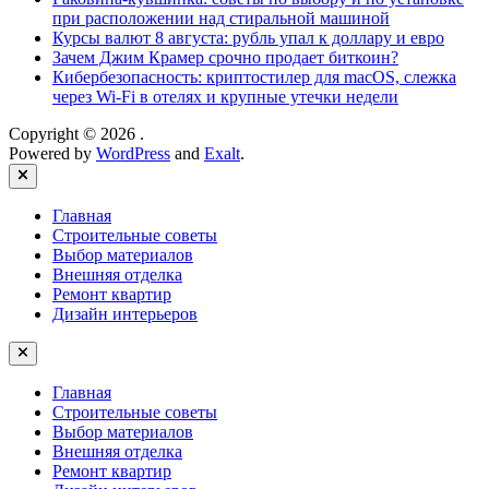
при расположении над стиральной машиной
Курсы валют 8 августа: рубль упал к доллару и евро
Зачем Джим Крамер срочно продает биткоин?
Кибербезопасность: криптостилер для macOS, слежка
через Wi-Fi в отелях и крупные утечки недели
Copyright © 2026
.
Powered by
WordPress
and
Exalt
.
Close
Главная
Строительные советы
Выбор материалов
Внешняя отделка
Ремонт квартир
Дизайн интерьеров
Главная
Строительные советы
Выбор материалов
Внешняя отделка
Ремонт квартир