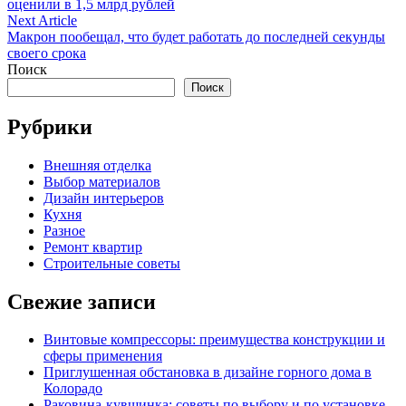
оценили в 1,5 млрд рублей
записям
Next
Next Article
article:
Макрон пообещал, что будет работать до последней секунды
своего срока
Поиск
Поиск
Рубрики
Внешняя отделка
Выбор материалов
Дизайн интерьеров
Кухня
Разное
Ремонт квартир
Строительные советы
Свежие записи
Винтовые компрессоры: преимущества конструкции и
сферы применения
Приглушенная обстановка в дизайне горного дома в
Колорадо
Раковина-кувшинка: советы по выбору и по установке