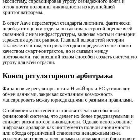
экосистему, спровоцировав угрозу безнадежного долга и
отток почти половины ликвидности из крупнейшей
криптоплатформы.
В ответ Aave пересмотрел стандарты листинга, фактически
перейдя от оценки отдельного актива к строгой оценке всей
связанной с ним инфраструктуры, включая мосты и сценарии
заражения других рынков. Главный вывод этой истории
заключается в том, что риск сегодня определяется не только
качеством смарт-контрактов, но и связями между
протоколами, где внешний взлом способен создать системную
угрозу для всей отрасли.
Конец регуляторного арбитража
Финансовые регуляторы штата Нью-Йорк и ЕС усиливают
обмен данными, закрывая компаниям возможность
маневрировать между юрисдикциями с разными правилами.
Стейблкоины постепенно становятся частью обычной
финансовой системы, что делает их более предсказуемыми и
снижает риски потери ликвидности. Однако использование
цифровых долларов как инструмента полной анонимности
или обхода ограничений становится ненадежным из-за
усиления контроля за переводами и возможности блокировки