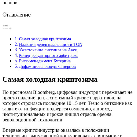
перпов.
Оглавление
Самая холодная криптозима
Иллюзия децентрализации в TON
Ужесточение листинга на Aave
Конец регуляторного арбитража
Риск-менеджмент Бутерина
Дофаминовая ловушка перпов
Самая холодная криптозима
По прогнозам Bloomberg, цифровая индустрия переживает не
просто падение цен, а системный кризис нарративов, на
которых строилась последние 10-15 лет. Тезис о биткоине как
защите от инфляции подвергся сомнению, а приход
институциональных игроков лишил отрасль ореола
революционной технологии.
Впервые криптоиндустрия оказалась в положении
технологии, вынужденной конкурировать за внимание и