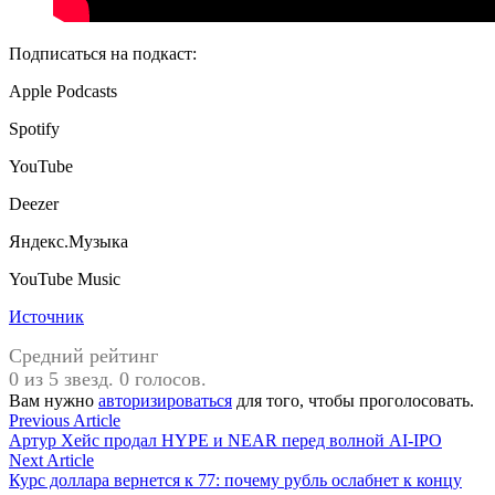
Подписаться на подкаст:
Apple Podcasts
Spotify
YouTube
Deezer
Яндекс.Музыка
YouTube Music
Источник
Средний рейтинг
0 из 5 звезд. 0 голосов.
Вам нужно
авторизироваться
для того, чтобы проголосовать.
Навигация
Previous
Previous Article
article:
Артур Хейс продал HYPE и NEAR перед волной AI-IPO
по
Next
Next Article
записям
article:
Курс доллара вернется к 77: почему рубль ослабнет к концу