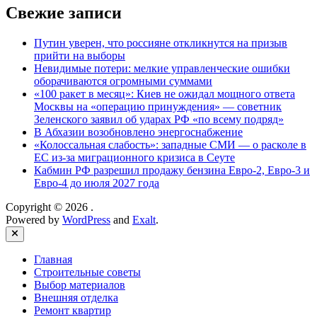
Свежие записи
Путин уверен, что россияне откликнутся на призыв
прийти на выборы
Невидимые потери: мелкие управленческие ошибки
оборачиваются огромными суммами
«100 ракет в месяц»: Киев не ожидал мощного ответа
Москвы на «операцию принуждения» — советник
Зеленского заявил об ударах РФ «по всему подряд»
В Абхазии возобновлено энергоснабжение
«Колоссальная слабость»: западные СМИ — о расколе в
ЕС из-за миграционного кризиса в Сеуте
Кабмин РФ разрешил продажу бензина Евро-2, Евро-3 и
Евро-4 до июля 2027 года
Copyright © 2026
.
Powered by
WordPress
and
Exalt
.
Close
Главная
Строительные советы
Выбор материалов
Внешняя отделка
Ремонт квартир