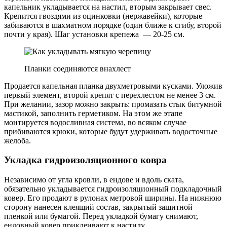
капельник укладывается на настил, вторым закрывает свес.
Крепится гвоздями из оцинковки (нержавейки), которые
забиваются в шахматном порядке (один ближе к сгибу, второй
почти у края). Шаг установки крепежа — 20-25 см.
Планки соединяются внахлест
Продается капельная планка двухметровыми кусками. Уложив
первый элемент, второй крепят с перехлестом не менее 3 см.
При желании, зазор можно закрыть: промазать стык битумной
мастикой, заполнить герметиком. На этом же этапе
монтируется водосливная система, во всяком случае
прибиваются крюки, которые будут удерживать водосточные
желоба.
Укладка гидроизоляционного ковра
Независимо от угла кровли, в ендове и вдоль ската,
обязательно укладывается гидроизоляционный подкладочный
ковер. Его продают в рулонах метровой ширины. На нижнюю
сторону нанесен клеящий состав, закрытый защитной
пленкой или бумагой. Перед укладкой бумагу снимают,
ендовный ковер приклеивают к настилу.