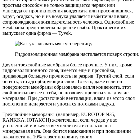
простым способом не только защищается чердак или
мансарда от проникновения конденсата или просочившихся,
вдруг, осадков, но и из воздуха удаляется избыточная влага,
сопровождающая жизнедеятельность человека. Однослойные
мембраны представлены на рынке слабо. Практически их
выпускает одна фирма — Tyvek.
Гидроизоляционная мембрана настилается поверх стропи
Двух и трехслойные мембраны более прочные. У них, кроме
гидроизоляционного слоя, имеется еще и прослойка,
придающая большую прочность на разрыв. Третий слой, если
он есть, это адсорбирующий слой. То есть, даже если на
поверхности мембраны образовалась капля конденсата, этот
слой впитывает ее в себя, не позволяя пролиться на другие
материалы. При достаточной вентиляции, влага из этого слоя
постепенно испаряется и уносится потоками вддуха.
Трехслойные мембраны (например, EUROTOP N35,
RANKKA, ЮТАКОН) желательны, если чердак у вас
утепленный и в качестве утеплителя использована
минеральная вата. Она боится намокания и при повышении
влажности на 10% теряет половину своих