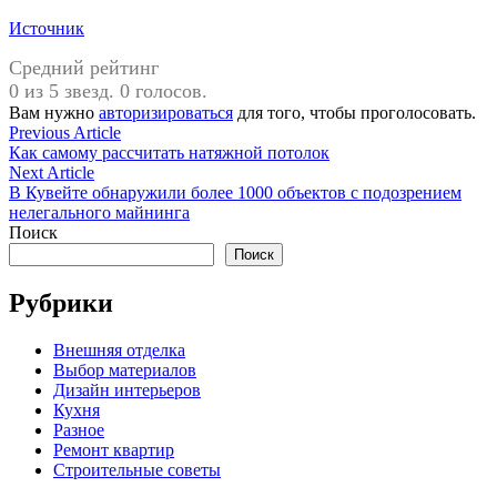
Источник
Средний рейтинг
0 из 5 звезд. 0 голосов.
Вам нужно
авторизироваться
для того, чтобы проголосовать.
Навигация
Previous
Previous Article
article:
Как самому рассчитать натяжной потолок
по
Next
Next Article
записям
article:
В Кувейте обнаружили более 1000 объектов с подозрением
нелегального майнинга
Поиск
Поиск
Рубрики
Внешняя отделка
Выбор материалов
Дизайн интерьеров
Кухня
Разное
Ремонт квартир
Строительные советы