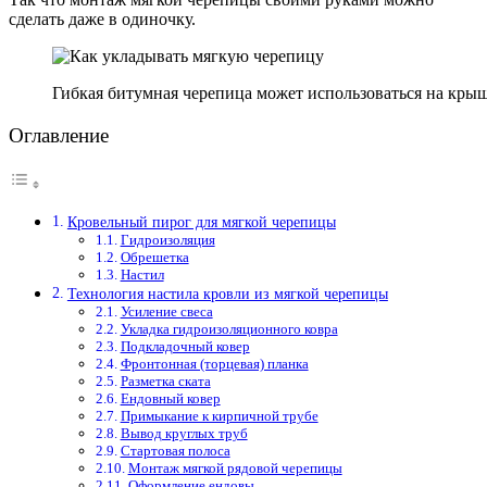
сделать даже в одиночку.
Гибкая битумная черепица может использоваться на кр
Оглавление
Кровельный пирог для мягкой черепицы
Гидроизоляция
Обрешетка
Настил
Технология настила кровли из мягкой черепицы
Усиление свеса
Укладка гидроизоляционного ковра
Подкладочный ковер
Фронтонная (торцевая) планка
Разметка ската
Ендовный ковер
Примыкание к кирпичной трубе
Вывод круглых труб
Стартовая полоса
Монтаж мягкой рядовой черепицы
Оформление ендовы