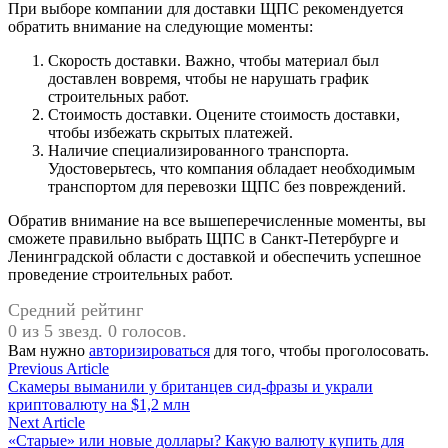
При выборе компании для доставки ЩПС рекомендуется
обратить внимание на следующие моменты:
Скорость доставки. Важно, чтобы материал был
доставлен вовремя, чтобы не нарушать график
строительных работ.
Стоимость доставки. Оцените стоимость доставки,
чтобы избежать скрытых платежей.
Наличие специализированного транспорта.
Удостоверьтесь, что компания обладает необходимым
транспортом для перевозки ЩПС без повреждений.
Обратив внимание на все вышеперечисленные моменты, вы
сможете правильно выбрать ЩПС в Санкт-Петербурге и
Ленинградской области с доставкой и обеспечить успешное
проведение строительных работ.
Средний рейтинг
0 из 5 звезд. 0 голосов.
Вам нужно
авторизироваться
для того, чтобы проголосовать.
Навигация
Previous
Previous Article
article:
Скамеры выманили у британцев сид-фразы и украли
по
криптовалюту на $1,2 млн
записям
Next
Next Article
article:
«Старые» или новые доллары? Какую валюту купить для