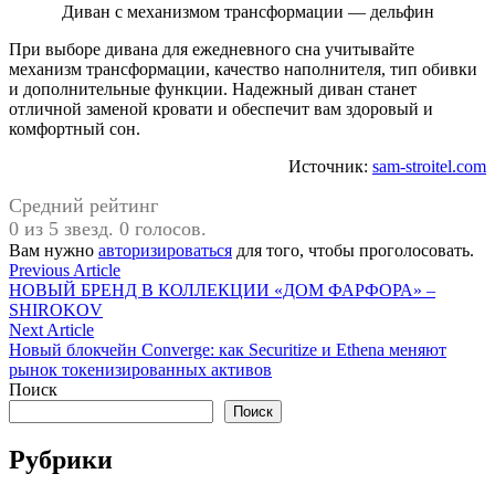
Диван с механизмом трансформации — дельфин
При выборе дивана для ежедневного сна учитывайте
механизм трансформации, качество наполнителя, тип обивки
и дополнительные функции. Надежный диван станет
отличной заменой кровати и обеспечит вам здоровый и
комфортный сон.
Источник:
sam-stroitel.com
Средний рейтинг
0 из 5 звезд. 0 голосов.
Вам нужно
авторизироваться
для того, чтобы проголосовать.
Навигация
Previous
Previous Article
article:
НОВЫЙ БРЕНД В КОЛЛЕКЦИИ «ДОМ ФАРФОРА» –
по
SHIROKOV
записям
Next
Next Article
article:
Новый блокчейн Converge: как Securitize и Ethena меняют
рынок токенизированных активов
Поиск
Поиск
Рубрики