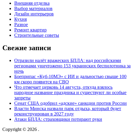
Внешняя отделка
Выбор материалов
Дизайн интерьеров
Кухня
Разное
Ремонт квартир
Строительные советы
Свежие записи
Отразили налёт вражеских БПЛА: над российскими
регионами уничтожено 153 украинских беспилотника за
ночь
Боеприпас «Куб-10МЭ» с ИИ и дальностью свыше 100
км скоро появится на СВО
Что отмечает церковь 14 августа, откуда взялось
народное название праздника и существуют ли особые
запреты
Сенат США одобрил «адские» санкции против России
Власти Минска назвали парк отдыха, который будет
реконструирован в 2027 году
Атаки БПЛА: страховщики потирают руки
Copyright © 2026
.