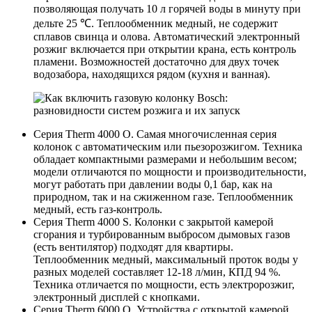
позволяющая получать 10 л горячей воды в минуту при
дельте 25 ℃. Теплообменник медный, не содержит
сплавов свинца и олова. Автоматический электронный
розжиг включается при открытии крана, есть контроль
пламени. Возможностей достаточно для двух точек
водозабора, находящихся рядом (кухня и ванная).
Серия Therm 4000 О. Самая многочисленная серия
колонок с автоматическим или пьезорозжигом. Техника
обладает компактными размерами и небольшим весом;
модели отличаются по мощности и производительности,
могут работать при давлении воды 0,1 бар, как на
природном, так и на сжиженном газе. Теплообменник
медный, есть газ-контроль.
Серия Therm 4000 S. Колонки с закрытой камерой
сгорания и турбированным выбросом дымовых газов
(есть вентилятор) подходят для квартиры.
Теплообменник медный, максимальный проток воды у
разных моделей составляет 12-18 л/мин, КПД 94 %.
Техника отличается по мощности, есть электророзжиг,
электронный дисплей с кнопками.
Серия Therm 6000 О. Устройства с открытой камерой