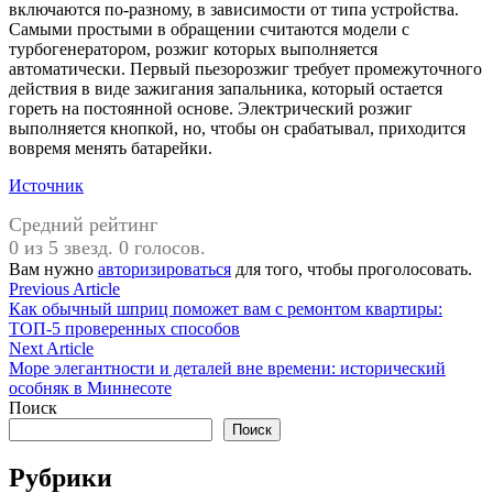
включаются по-разному, в зависимости от типа устройства.
Самыми простыми в обращении считаются модели с
турбогенератором, розжиг которых выполняется
автоматически. Первый пьезорозжиг требует промежуточного
действия в виде зажигания запальника, который остается
гореть на постоянной основе. Электрический розжиг
выполняется кнопкой, но, чтобы он срабатывал, приходится
вовремя менять батарейки.
Источник
Средний рейтинг
0 из 5 звезд. 0 голосов.
Вам нужно
авторизироваться
для того, чтобы проголосовать.
Навигация
Previous
Previous Article
article:
Как обычный шприц поможет вам с ремонтом квартиры:
по
ТОП-5 проверенных способов
записям
Next
Next Article
article:
Море элегантности и деталей вне времени: исторический
особняк в Миннесоте
Поиск
Поиск
Рубрики