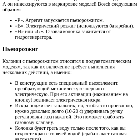
А он индексируются в маркировке моделей Bosch следующим
образом:
«P». Агрегат запускается пьезорозжигом.
«B». Электрический розжиг (используются батарейки).
«H» или «G». Газовая колонка зажигается от
гидрогенератора.
Пьезорозжиг
Колонки с пьезорозжигом относятся к полуавтоматическим
моделям, так как их включение требует выполнения
нескольких действий, а именно:
В конструкции есть специальный пьезоэлемент,
преобразующий механическую энергию в
электрическую. При его активации (нажиманием на
кнопку) возникает электрическая искра.
Искра поджигает запальник, но, чтобы это произошло,
нужно довольно долго (10-20 с) удерживать ручку
регулировки газа нажатой. Это поможет сработать
газовому клапану.
Колонка будет греть воду только после того, как вы
откроете кран с горячей водой (срабатывает газовая
автоматика).