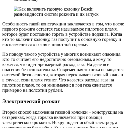
Особенность такой конструкции заключается в том, что после
первого розжига остается так называемое пилотное пламя,
которое будет постоянно гореть в устройстве поджига. Когда
кто-то включит колонку, газ поступит в основную горелку и
воспламенится от огня в пилотной горелке.
По поводу такого устройства у многих возникают опасения.
Кто-то считает его недостаточно безопасным, а кому-то
кажется, что идет чрезмерный расход газа. На деле все
опасения безосновательны. Современная техника оснащается
системой безопасности, которая перекрывает газовый клапан
в случае, если пламя тухнет. Что касается расхода газа на
пилотное пламя, то он минимален; в год газа сжигается
примерно на полсотни рублей.
Электрический розжиг
Второй способ включения газовой колонки – конструкция на
батарейках, когда горелка включается при помощи
электрического розжига. Искру подает особый электрод, а
генерируют ее батарейки. Если для запитки блока розжига