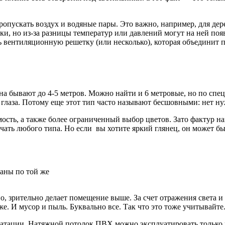
пускать воздух и водяные пары. Это важно, например, для дере
ки, но из-за разницы температур или давлений могут на ней по
ить вентиляционную решетку (или несколько), которая объединит 
а бывают до 4-5 метров. Можно найти и 6 метровые, но по спе
 глаза. Потому еще этот тип часто называют бесшовными: нет н
ть, а также более ограниченный выбор цветов. Зато фактур нам
чать любого типа. Но если вы хотите яркий глянец, он может бы
аны по той же
о, зрительно делает помещение выше. За счет отражения света 
же. И мусор и пыль. Буквально все. Так что это тоже учитывайте
атации. Натяжной потолок ПВХ можно эксплуатировать только 