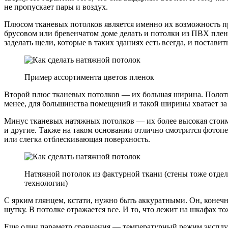
не пропускает пары и воздух.
Плюсом тканевых потолков является именно их возможность про
брусовом или бревенчатом доме делать и потолки из ПВХ плен
заделать щели, которые в таких зданиях есть всегда, и постав
Пример ассортимента цветов пленок
Второй плюс тканевых потолков — их большая ширина. Полотн
менее, для большинства помещений и такой ширины хватает за
Минус тканевых натяжных потолков — их более высокая стоимос
и другие. Также на таком основании отлично смотрится фотопе
или слегка отблескивающая поверхность.
Натяжной потолок из фактурной ткани (стены тоже отдел
технологии)
С ярким глянцем, кстати, нужно быть аккуратными. Он, конечн
шутку. В потолке отражается все. И то, что лежит на шкафах то
Еще один параметр сравнения — температурный режим эксплу