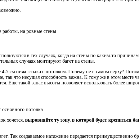
возможно.
 работы, на ровные стены
используются в тех случаях, когда на стены по каким-то причи
стальных случаях монтируют багет на стены.
е 4-5 см ниже стыка с потолком. Почему не в самом верху? Пото
 так что несущая способность важна. К тому же в этом месте ча
ится. Еще такой запас высоты позволяет использовать более шир
т основного потолка
лок хочется,
выровняйте ту зону, в которой будет крепиться баг
багет. Так создаваемое натяжение передается преимущественно б