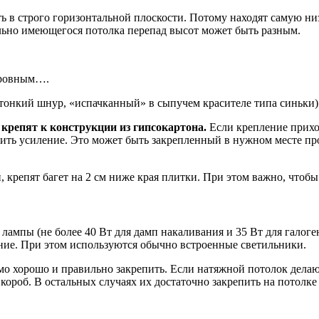
ь в строго горизонтальной плоскости. Потому находят самую низ
ельно имеющегося потолка перепад высот может быть разным.
еровным….
тонкий шнур, «испачканный» в сыпучем красителе типа синьки)
крепят к конструкции из гипсокартона.
Если крепление прихо
ить усиление. Это может быть закрепленный в нужном месте пр
 крепят багет на 2 см ниже края плитки. При этом важно, чтобы
ампы (не более 40 Вт для дамп накаливания и 35 Вт для галоге
ие. При этом используются обычно встроенные светильники.
мо хорошо и правильно закрепить. Если натяжной потолок делаю
ороб. В остальных случаях их достаточно закрепить на потол