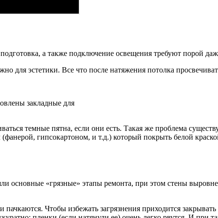
 подготовка, а также подключение освещения требуют порой даж
ажно для эстетики. Все что после натяжения потолка просвечиват
новлены закладные для
риваться темные пятна, если они есть. Такая же проблема существ
(фанерой, гипсокартоном, и т.д.) который покрыть белой краско
шли основные «грязные» этапы ремонта, при этом стены выровн
и пачкаются. Чтобы избежать загрязнения приходится закрывать 
куратно: пленки (если натянули ее) очень легко рвутся. И при та