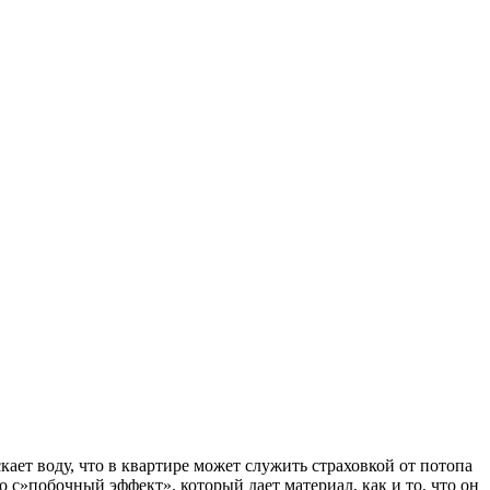
ает воду, что в квартире может служить страховкой от потопа
ко с»побочный эффект», который дает материал, как и то, что он