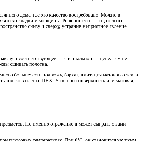
вянного дома, где это качество востребовано. Можно в
являться складки и морщины. Решение есть — тщательнее
пространство снизу и сверху, устранив неприятное явление.
цзаказу и соответствующей — специальной — цене. Тем не
ужды сшивать полотна.
ного больше: есть под кожу, бархат, имитация матового стекла
ть только в пленке ПВХ. У тканого поверхность или матовая,
и предметов. Но именно отражение и может сыграть с вами
.
при плюсовых температурах. При 0°C он становится хрупким,