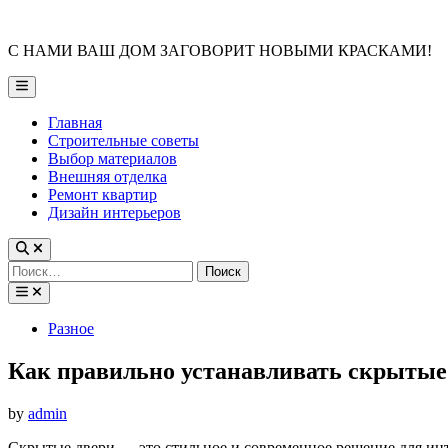
Skip
to
С НАМИ ВАШ ДОМ ЗАГОВОРИТ НОВЫМИ КРАСКАМИ!
content
Main
Menu
Главная
Строительные советы
Выбор материалов
Внешняя отделка
Ремонт квартир
Дизайн интерьеров
Найти:
Posted
Разное
in
Как правильно устанавливать скрытые
by
admin
Скрытые двери — это стильное и современное решение для инт