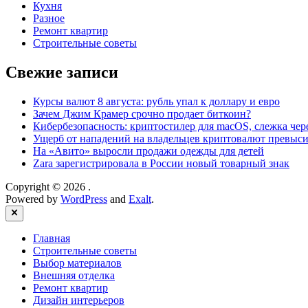
Кухня
Разное
Ремонт квартир
Строительные советы
Свежие записи
Курсы валют 8 августа: рубль упал к доллару и евро
Зачем Джим Крамер срочно продает биткоин?
Кибербезопасность: криптостилер для macOS, слежка чере
Ущерб от нападений на владельцев криптовалют превыси
На «Авито» выросли продажи одежды для детей
Zara зарегистрировала в России новый товарный знак
Copyright © 2026
.
Powered by
WordPress
and
Exalt
.
Close
Главная
Строительные советы
Выбор материалов
Внешняя отделка
Ремонт квартир
Дизайн интерьеров