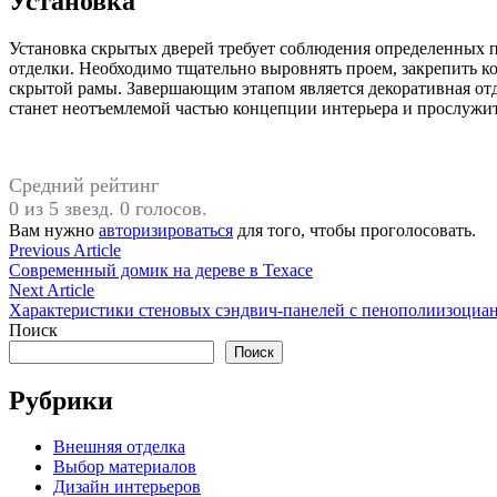
Установка
Установка скрытых дверей требует соблюдения определенных пр
отделки. Необходимо тщательно выровнять проем, закрепить 
скрытой рамы. Завершающим этапом является декоративная отд
станет неотъемлемой частью концепции интерьера и прослужит
Средний рейтинг
0 из 5 звезд. 0 голосов.
Вам нужно
авторизироваться
для того, чтобы проголосовать.
Навигация
Previous
Previous Article
article:
Современный домик на дереве в Техасе
по
Next
Next Article
записям
article:
Характеристики стеновых сэндвич-панелей с пенополиизоциа
Поиск
Поиск
Рубрики
Внешняя отделка
Выбор материалов
Дизайн интерьеров