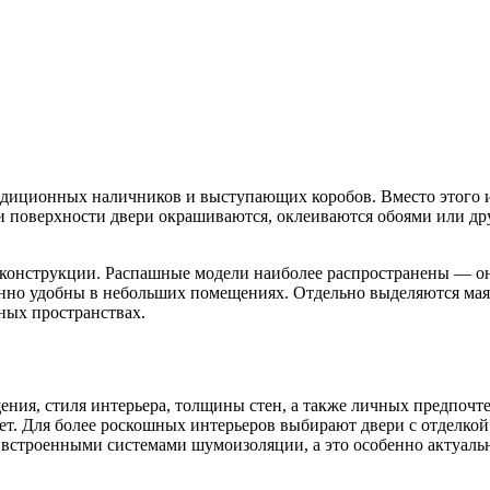
адиционных наличников и выступающих коробов. Вместо этого ис
и поверхности двери окрашиваются, оклеиваются обоями или дру
т конструкции. Распашные модели наиболее распространены — о
енно удобны в небольших помещениях. Отдельно выделяются ма
ных пространствах.
ения, стиля интерьера, толщины стен, а также личных предпоч
т. Для более роскошных интерьеров выбирают двери с отделкой
встроенными системами шумоизоляции, а это особенно актуальн