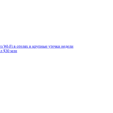
з Wi-Fi в отелях и крупные утечки недели
л $30 млн