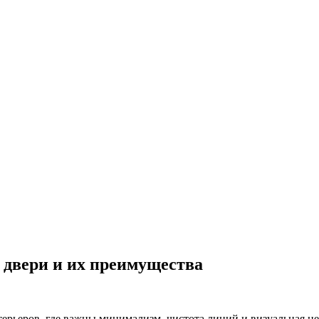
 двери и их преимущества
ерьеров, где важны минимализм, чистота линий и визуальная це