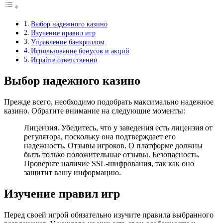
Выбор надежного казино
Изучение правил игр
Управление банкроллом
Использование бонусов и акций
Играйте ответственно
Выбор надежного казино
Прежде всего, необходимо подобрать максимально надежное
казино. Обратите внимание на следующие моменты:
Лицензия. Убедитесь, что у заведения есть лицензия от
регулятора, поскольку она подтверждает его
надежность. Отзывы игроков. О платформе должны
быть только положительные отзывы. Безопасность.
Проверьте наличие SSL-шифрования, так как оно
защитит вашу информацию.
Изучение правил игр
Перед своей игрой обязательно изучите правила выбранного