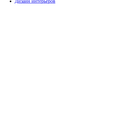
Дизайн интерьеров