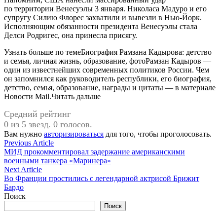
по территории Венесуэлы 3 января. Николаса Мадуро и его
супругу Силию Флорес захватили и вывезли в Нью-Йорк.
Исполняющим обязанности президента Венесуэлы стала
Делси Родригес, она принесла присягу.
Узнать больше по темеБиография Рамзана Кадырова: детство
и семья, личная жизнь, образование, фотоРамзан Кадыров —
один из известнейших современных политиков России. Чем
он запомнился как руководитель республики, его биография,
детство, семья, образование, награды и цитаты — в материале
Новости Mail.Читать дальше
Средний рейтинг
0 из 5 звезд. 0 голосов.
Вам нужно
авторизироваться
для того, чтобы проголосовать.
Навигация
Previous
Previous Article
article:
МИД прокомментировал задержание американскими
по
военными танкера «Маринера»
записям
Next
Next Article
article:
Во Франции простились с легендарной актрисой Брижит
Бардо
Поиск
Поиск