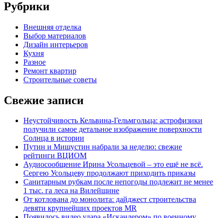
Рубрики
Внешняя отделка
Выбор материалов
Дизайн интерьеров
Кухня
Разное
Ремонт квартир
Строительные советы
Свежие записи
Неустойчивость Кельвина-Гельмгольца: астрофизики
получили самое детальное изображение поверхности
Солнца в истории
Путин и Мишустин набрали за неделю: свежие
рейтинги ВЦИОМ
Аудиосообщение Ирина Усольцевой – это ещё не всё.
Сергею Усольцеву продолжают приходить приказы
Санитарным рубкам после непогоды подлежит не менее
1 тыс. га леса на Вилейщине
От котлована до монолита: дайджест строительства
девяти крупнейших проектов MR
Появилось видео удара «Искандером» по военному