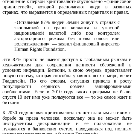
отношение к первой криптовалюте обусловлено «финансовой
привилегией», которой располагают люди в развитых
странах, что выражается в определенных гарантиях и правах.
«Остальные 87% людей Земли живут в странах с
экономикой на грани коллапса и ужасной
национальной валютой либо под контролем
авторитарного режима без права голоса или
волеизъявления», —
заявил финансовый директор
Human Rights Foundation.
Эти 87% просто не имеют доступа к глобальным рынкам и
хедж-активам для сохранения ценности сбережений в
условиях инфляции. Биткоин, в свою очередь, представляет
новую систему, которая способна уравнять всех в мире, верит
Гладштейн. По его словам, ситуация привела к росту
популярности сервисов обмена зашифрованными
сообщениями. Если в 2010 году таких программ не было,
спустя 10 лет ими уже пользуются все — то же самое ждет и
биткоин.
К 2030 году первая криптовалюта станет главным активом в
борьбе за права человека, поскольку она не может быть
инструментом дискриминации и ее пользователи не
нуждаются в банковских счетах, находящихся под полным