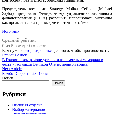
контролем правительств, объяснил Гладштейн.
Председатель компании Strategy Майкл Сейлор (Michael
Saylor) предложил Федеральному управлению жилищного
финансирования (FHFA) разрешить использовать биткоины
как предмет залога при выдаче ипотечных займов.
Источник
Средний рейтинг
0 из 5 звезд. 0 голосов.
Вам нужно
авторизироваться
для того, чтобы проголосовать.
Навигация
Previous
Previous Article
article:
В Головинском районе установили памятный мемориал в
по
честь участников Великой Отечественной войны
записям
Next
Next Article
article:
Комбо Dropee на 28 Июня
Поиск
Поиск
Рубрики
Внешняя отделка
Выбор материалов