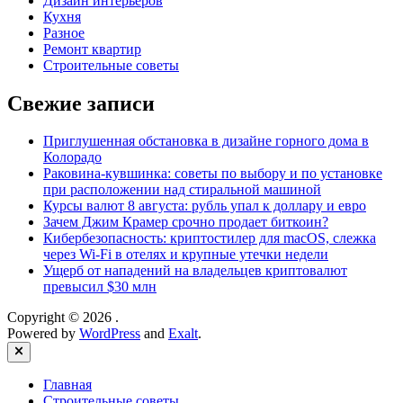
Дизайн интерьеров
Кухня
Разное
Ремонт квартир
Строительные советы
Свежие записи
Приглушенная обстановка в дизайне горного дома в
Колорадо
Раковина-кувшинка: советы по выбору и по установке
при расположении над стиральной машиной
Курсы валют 8 августа: рубль упал к доллару и евро
Зачем Джим Крамер срочно продает биткоин?
Кибербезопасность: криптостилер для macOS, слежка
через Wi-Fi в отелях и крупные утечки недели
Ущерб от нападений на владельцев криптовалют
превысил $30 млн
Copyright © 2026
.
Powered by
WordPress
and
Exalt
.
Close
Главная
Строительные советы