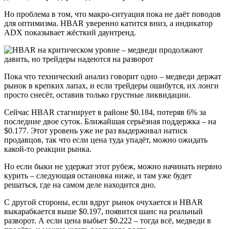
Но проблема в том, что макро-ситуация пока не даёт поводов
для оптимизма. HBAR уверенно катится вниз, а индикатор
ADX показывает жёсткий даунтренд.
Пока что технический анализ говорит одно – медведи держат
рынок в крепких лапах, и если трейдеры ошибутся, их лонги
просто снесёт, оставив только грустные ликвидации.
Сейчас HBAR стагнирует в районе $0.184, потеряв 6% за
последние двое суток. Ближайшая серьёзная поддержка – на
$0.177. Этот уровень уже не раз выдерживал натиск
продавцов, так что если цена туда упадёт, можно ожидать
какой-то реакции рынка.
Но если быки не удержат этот рубеж, можно начинать нервно
курить – следующая остановка ниже, и там уже будет
решаться, где на самом деле находится дно.
С другой стороны, если вдруг рынок очухается и HBAR
выкарабкается выше $0.197, появится шанс на реальный
разворот. А если цена выбьет $0.222 – тогда всё, медведи в