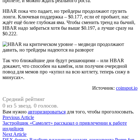
пролёте, и можно ждать реального роста.
HBAR пока что падает, но трейдеры продолжают грузить
лонги. Ключевая поддержка – $0.177, если её пробьют, нас
ждёт ещё более глубокая яма. Чтобы сменить тренд на бычий,
HBAR надо забраться хотя бы выше $0.197, а лучше сразу на
$0.222.
Так что ближайшие дни будут решающими – или HBAR
докажет, что способен на камбэк, или получим очередной
повод для мемов про «купил на всю котлету, теперь сижу в
минусах«.
Источник:
coinspot.io
Средний рейтинг
0 из 5 звезд. 0 голосов.
Вам нужно
авторизироваться
для того, чтобы проголосовать.
Навигация
Previous
Previous Article
article:
Застройщик «Самолет» рассказал о привлечении к работе
по
индийцев
записям
Next
Next Article
article:
DEX-биржа Raydium планирует создать конкурента Pump.fun