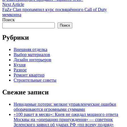
по
Next
Next Article
записям
article:
FaZe Clan пропампил курс посвящённого Call of Duty
мемкоина
Поиск
Поиск
Рубрики
Внешняя отделка
Выбор материалов
Дизайн интерьеров
Кухня
Разное
Ремонт квартир
Строительные советы
Свежие записи
Невидимые потери: мелкие управленческие ошибки
оборачиваются огромными суммами
«100 ракет в месяц»: Киев не ожидал мощного ответа
Москвы на «операцию принуждения» — советник
Зеленского заявил об ударах РФ «по всему подряд»