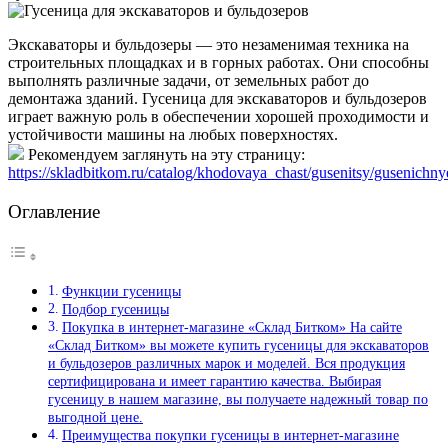
Экскаваторы и бульдозеры — это незаменимая техника на
строительных площадках и в горных работах. Они способны
выполнять различные задачи, от земельных работ до
демонтажа зданий. Гусеница для экскаваторов и бульдозеров
играет важную роль в обеспечении хорошей проходимости и
устойчивости машины на любых поверхностях.
Рекомендуем заглянуть на эту страницу:
https://skladbitkom.ru/catalog/khodovaya_chast/gusenitsy/gusenichny
Оглавление
Функции гусеницы
Подбор гусеницы
Покупка в интернет-магазине «Склад Битком» На сайте
«Склад Битком» вы можете купить гусеницы для экскаваторов
и бульдозеров различных марок и моделей. Вся продукция
сертифицирована и имеет гарантию качества. Выбирая
гусеницу в нашем магазине, вы получаете надежный товар по
выгодной цене.
Преимущества покупки гусеницы в интернет-магазине