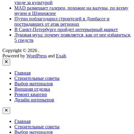
уходе за культурой
MAD размещает галереи, похожие на валуны, по всему
музею в Шэньчжэне
Путин поблагодарил строителей в Донбассе и
пострадавших от атак регионах
В Санкт-Петербурге пройдет интерьерный маркет
Луковая муха: почему появляется, как от нее избавиться,
5 средств
Copyright © 2026
.
Powered by
WordPress
and
Exalt
.
Close
Главная
Строительные советы
Выбор материалов
Внешняя отделка
Ремонт квартир
Дизайн интерьеров
Главная
Строительные советы
Выбор материалов