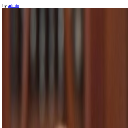
by
admin