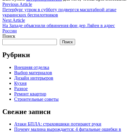
Навигация
Previous
Previous Article
article:
Петербург утром в субботу подвергся масштабной атаке
по
украинских беспилотников
записям
Next
Next Article
article:
На Западе объяснили обвинения фон дер Ляйен в адрес
России
Поиск
Поиск
Рубрики
Внешняя отделка
Выбор материалов
Дизайн интерьеров
Кухня
Разное
Ремонт квартир
Строительные советы
Свежие записи
Атаки БПЛА: страховщики потирают руки
Почему малина вырождается: 4 фатальные ошибки в