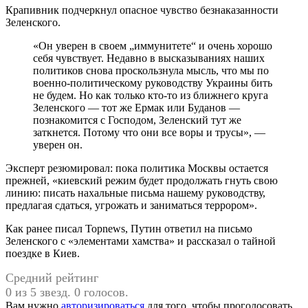
Крапивник подчеркнул опасное чувство безнаказанности
Зеленского.
«Он уверен в своем „иммунитете“ и очень хорошо
себя чувствует. Недавно в высказываниях наших
политиков снова проскользнула мысль, что мы по
военно-политическому руководству Украины бить
не будем. Но как только кто-то из ближнего круга
Зеленского — тот же Ермак или Буданов —
познакомится с Господом, Зеленский тут же
заткнется. Потому что они все воры и трусы», —
уверен он.
Эксперт резюмировал: пока политика Москвы остается
прежней, «киевский режим будет продолжать гнуть свою
линию: писать нахальные письма нашему руководству,
предлагая сдаться, угрожать и заниматься террором».
Как ранее писал Topnews, Путин ответил на письмо
Зеленского с «элементами хамства» и рассказал о тайной
поездке в Киев.
Средний рейтинг
0 из 5 звезд. 0 голосов.
Вам нужно
авторизироваться
для того, чтобы проголосовать.