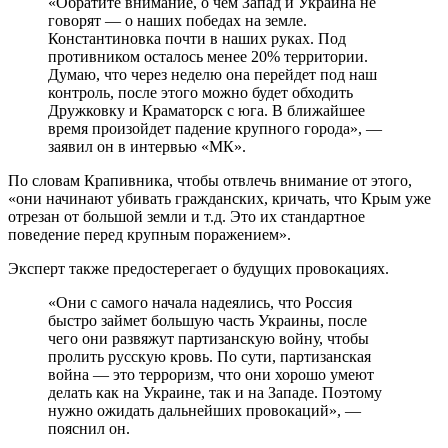
«Обратите внимание, о чем Запад и Украина не
говорят — о наших победах на земле.
Константиновка почти в наших руках. Под
противником осталось менее 20% территории.
Думаю, что через неделю она перейдет под наш
контроль, после этого можно будет обходить
Дружковку и Краматорск с юга. В ближайшее
время произойдет падение крупного города», —
заявил он в интервью «МК».
По словам Крапивника, чтобы отвлечь внимание от этого,
«они начинают убивать гражданских, кричать, что Крым уже
отрезан от большой земли и т.д. Это их стандартное
поведение перед крупным поражением».
Эксперт также предостерегает о будущих провокациях.
«Они с самого начала надеялись, что Россия
быстро займет большую часть Украины, после
чего они развяжут партизанскую войну, чтобы
пролить русскую кровь. По сути, партизанская
война — это терроризм, что они хорошо умеют
делать как на Украине, так и на Западе. Поэтому
нужно ожидать дальнейших провокаций», —
пояснил он.