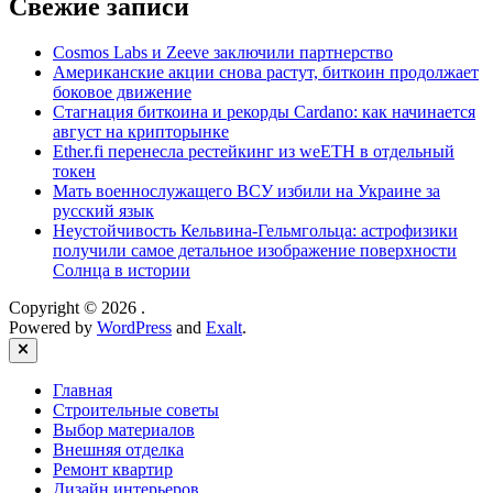
Свежие записи
Cosmos Labs и Zeeve заключили партнерство
Американские акции снова растут, биткоин продолжает
боковое движение
Стагнация биткоина и рекорды Cardano: как начинается
август на крипторынке
Ether.fi перенесла рестейкинг из weETH в отдельный
токен
Мать военнослужащего ВСУ избили на Украине за
русский язык
Неустойчивость Кельвина-Гельмгольца: астрофизики
получили самое детальное изображение поверхности
Солнца в истории
Copyright © 2026
.
Powered by
WordPress
and
Exalt
.
Close
Главная
Строительные советы
Выбор материалов
Внешняя отделка
Ремонт квартир
Дизайн интерьеров