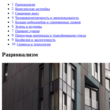
Рационализм
Комплексная застройка
Смещение вниз
Человекоцентричность и эмоциональность
Больше небоскребов и современных храмов
Зелень и водоемы
Парящие здания
Природные материалы и трансформация стекла
Биофилия и экологичность
Сервисы и технологии
Рационализм