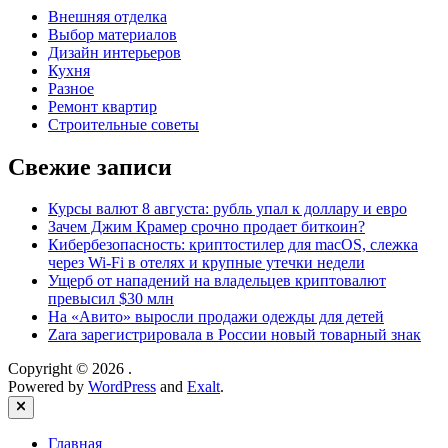
Внешняя отделка
Выбор материалов
Дизайн интерьеров
Кухня
Разное
Ремонт квартир
Строительные советы
Свежие записи
Курсы валют 8 августа: рубль упал к доллару и евро
Зачем Джим Крамер срочно продает биткоин?
Кибербезопасность: криптостилер для macOS, слежка
через Wi-Fi в отелях и крупные утечки недели
Ущерб от нападений на владельцев криптовалют
превысил $30 млн
На «Авито» выросли продажи одежды для детей
Zara зарегистрировала в России новый товарный знак
Copyright © 2026
.
Powered by
WordPress
and
Exalt
.
Close
Главная