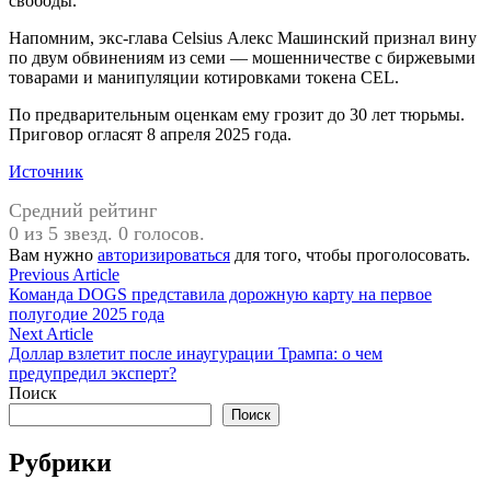
свободы.
Напомним, экс-глава Celsius Алекс Машинский признал вину
по двум обвинениям из семи — мошенничестве с биржевыми
товарами и манипуляции котировками токена CEL.
По предварительным оценкам ему грозит до 30 лет тюрьмы.
Приговор огласят 8 апреля 2025 года.
Источник
Средний рейтинг
0 из 5 звезд. 0 голосов.
Вам нужно
авторизироваться
для того, чтобы проголосовать.
Навигация
Previous
Previous Article
article:
Команда DOGS представила дорожную карту на первое
по
полугодие 2025 года
записям
Next
Next Article
article:
Доллар взлетит после инаугурации Трампа: о чем
предупредил эксперт?
Поиск
Поиск
Рубрики