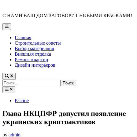
Skip
to
С НАМИ ВАШ ДОМ ЗАГОВОРИТ НОВЫМИ КРАСКАМИ!
content
Main
Menu
Главная
Строительные советы
Выбор материалов
Внешняя отделка
Ремонт квартир
Дизайн интерьеров
Найти:
Posted
Разное
in
Глава НКЦПФР допустил появление
украинских криптоактивов
by
admin