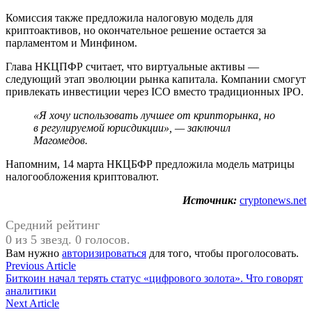
Комиссия также предложила налоговую модель для
криптоактивов, но окончательное решение остается за
парламентом и Минфином.
Глава НКЦПФР считает, что виртуальные активы —
следующий этап эволюции рынка капитала. Компании смогут
привлекать инвестиции через ICO вместо традиционных IPO.
«Я хочу использовать лучшее от крипторынка, но
в регулируемой юрисдикции», — заключил
Магомедов.
Напомним, 14 марта НКЦБФР предложила модель матрицы
налогообложения криптовалют.
Источник:
cryptonews.net
Средний рейтинг
0 из 5 звезд. 0 голосов.
Вам нужно
авторизироваться
для того, чтобы проголосовать.
Навигация
Previous
Previous Article
article:
Биткоин начал терять статус «цифрового золота». Что говорят
по
аналитики
записям
Next
Next Article