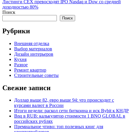
article:
Листинги CEX превосходят IPO Nasdaq и Dow со средней
доходностью 80%
Поиск
Поиск
Рубрики
Внешняя отделка
Выбор материалов
Дизайн интерьеров
Кухня
Разное
Ремонт квартир
Строительные советы
Свежие записи
Доллар выше 82, евро выше 94: что происходит с
курсами валют в России
Итоги недели: раскол сети биткоина и иск Bybit к КНДР
Bnq в RUB: калькулятор стоимости 1 BNQ GLOBAL в
российских рублях
Премиальное чтиво: топ полезных книг для
криптотрейдеров