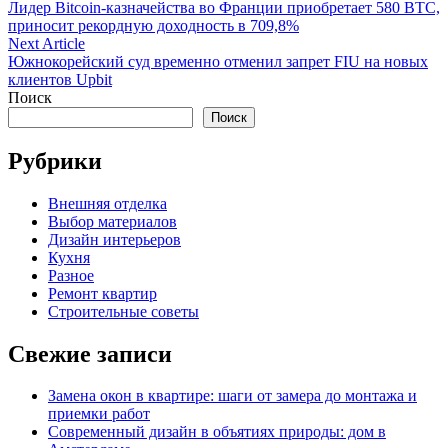
article:
Лидер Bitcoin-казначейства во Франции приобретает 580 BTC,
по
приносит рекордную доходность в 709,8%
записям
Next
Next Article
article:
Южнокорейский суд временно отменил запрет FIU на новых
клиентов Upbit
Поиск
Поиск
Рубрики
Внешняя отделка
Выбор материалов
Дизайн интерьеров
Кухня
Разное
Ремонт квартир
Строительные советы
Свежие записи
Замена окон в квартире: шаги от замера до монтажа и
приемки работ
Современный дизайн в объятиях природы: дом в