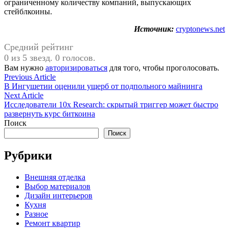
ограниченному количеству компаний, выпускающих
стейблкоины.
Источник:
cryptonews.net
Средний рейтинг
0 из 5 звезд. 0 голосов.
Вам нужно
авторизироваться
для того, чтобы проголосовать.
Навигация
Previous
Previous Article
article:
В Ингушетии оценили ущерб от подпольного майнинга
по
Next
Next Article
записям
article:
Исследователи 10x Research: cкрытый триггер может быстро
развернуть курс биткоина
Поиск
Поиск
Рубрики
Внешняя отделка
Выбор материалов
Дизайн интерьеров
Кухня
Разное
Ремонт квартир