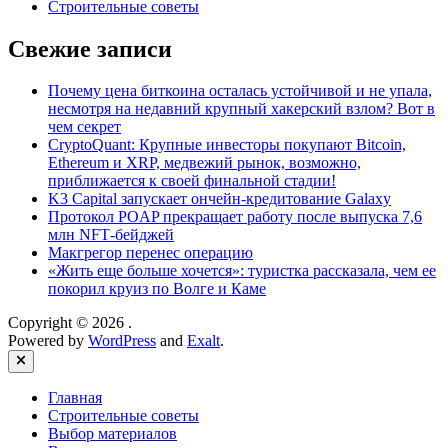
Строительные советы
Свежие записи
Почему цена биткоина осталась устойчивой и не упала,
несмотря на недавний крупный хакерский взлом? Вот в
чем секрет
CryptoQuant: Крупные инвесторы покупают Bitcoin,
Ethereum и XRP, медвежий рынок, возможно,
приближается к своей финальной стадии!
K3 Capital запускает ончейн-кредитование Galaxy
Протокол POAP прекращает работу после выпуска 7,6
млн NFT‑бейджей
Макгрегор перенес операцию
«Жить еще больше хочется»: туристка рассказала, чем ее
покорил круиз по Волге и Каме
Copyright © 2026
.
Powered by
WordPress
and
Exalt
.
Close
Главная
Строительные советы
Выбор материалов