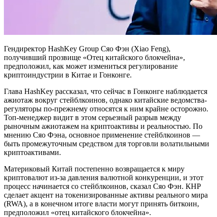
Гендиректор HashKey Group Сяо Фэн (Xiao Feng),
получивший прозвище «Отец китайского блокчейна»,
предположил, как может измениться регулирование
криптоиндустрии в Китае и Гонконге.
Глава HashKey рассказал, что сейчас в Гонконге наблюдается
ажиотаж вокруг стейблкоинов, однако китайские ведомства-
регуляторы по-прежнему относятся к ним крайне осторожно.
Топ-менеджер видит в этом серьезный разрыв между
рыночным ажиотажем на криптоактивы и реальностью. По
мнению Сяо Фэна, основное применение стейблкоинов —
быть промежуточным средством для торговли волатильными
криптоактивами.
Материковый Китай постепенно возвращается к миру
криптовалют из-за давления валютной конкуренции, и этот
процесс начинается со стейблкоинов, сказал Сяо Фэн. КНР
сделает акцент на токенизированные активы реального мира
(RWA), а в конечном итоге власти могут принять биткоин,
предположил «отец китайского блокчейна».