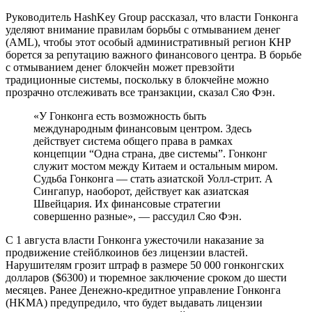
Руководитель HashKey Group рассказал, что власти Гонконга
уделяют внимание правилам борьбы с отмыванием денег
(AML), чтобы этот особый административный регион КНР
борется за репутацию важного финансового центра. В борьбе
с отмыванием денег блокчейн может превзойти
традиционные системы, поскольку в блокчейне можно
прозрачно отслеживать все транзакции, сказал Сяо Фэн.
«У Гонконга есть возможность быть
международным финансовым центром. Здесь
действует система общего права в рамках
концепции “Одна страна, две системы”. Гонконг
служит мостом между Китаем и остальным миром.
Судьба Гонконга — стать азиатской Уолл-стрит. А
Сингапур, наоборот, действует как азиатская
Швейцария. Их финансовые стратегии
совершенно разные», — рассудил Сяо Фэн.
С 1 августа власти Гонконга ужесточили наказание за
продвижение стейблкоинов без лицензии властей.
Нарушителям грозит штраф в размере 50 000 гонконгских
долларов ($6300) и тюремное заключение сроком до шести
месяцев. Ранее Денежно-кредитное управление Гонконга
(HKMA) предупредило, что будет выдавать лицензии