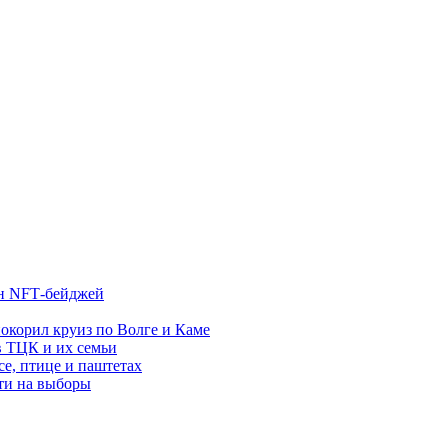
лн NFT‑бейджей
покорил круиз по Волге и Каме
в ТЦК и их семьи
се, птице и паштетах
йти на выборы