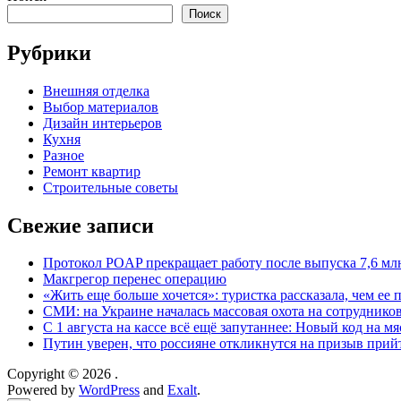
Поиск
Рубрики
Внешняя отделка
Выбор материалов
Дизайн интерьеров
Кухня
Разное
Ремонт квартир
Строительные советы
Свежие записи
Протокол POAP прекращает работу после выпуска 7,6 м
Макгрегор перенес операцию
«Жить еще больше хочется»: туристка рассказала, чем ее 
СМИ: на Украине началась массовая охота на сотруднико
С 1 августа на кассе всё ещё запутаннее: Новый код на мя
Путин уверен, что россияне откликнутся на призыв при
Copyright © 2026
.
Powered by
WordPress
and
Exalt
.