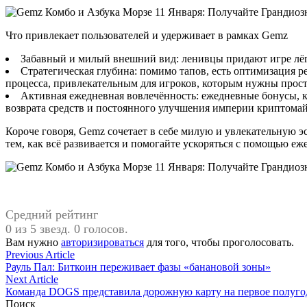
Что привлекает пользователей и удерживает в рамках Gemz
Забавный и милый внешний вид: ленивцы придают игре лёг
Стратегическая глубина: помимо тапов, есть оптимизация р
процесса, привлекательным для игроков, которым нужны прос
Активная ежедневная вовлечённость: ежедневные бонусы, 
возврата средств и постоянного улучшения империи криптома
Короче говоря, Gemz сочетает в себе милую и увлекательную э
тем, как всё развивается и помогайте ускоряться с помощью е
Средний рейтинг
0 из 5 звезд. 0 голосов.
Вам нужно
авторизироваться
для того, чтобы проголосовать.
Навигация
Previous
Previous Article
article:
Рауль Пал: Биткоин переживает фазы «банановой зоны»
по
Next
Next Article
записям
article:
Команда DOGS представила дорожную карту на первое полугод
Поиск