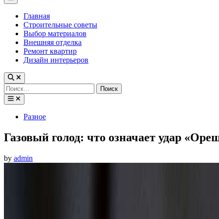
Menu
Главная
Строительные советы
Выбор материалов
Внешняя отделка
Ремонт квартир
Дизайн интерьеров
Найти:
Posted
Разное
in
Газовый голод: что означает удар «Ор
by
admin