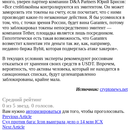
много, уверен партнер компании D&A Partners Юрий Брисов:
«Все стейблкойны контролируются их эмитентом. Он может
заморозить эти токены на счету, если посчитает, что с ними
производят какие-то незаконные действия. Я бы усомнился в
том, что, с точки зрения России, будет вина Garantex, потому
что заблокировал токены непосредственно эмитент —
компания Tether, площадка является лишь посредником.
Гипотетически есть такая возможность, что Garantex
возместит клиентам эти деньги так же, как, например,
недавно биржа Bybit, которая подверглась атаке хакеров».
В текущих условиях эксперты рекомендуют россиянам
отказаться от хранения своих средств в USDT. Впрочем,
вероятность, что активы человека, который не находится в
санкционных списках, будут целенаправленно
заблокированы, крайне мала.
Источник:
cryptonews.net
Средний рейтинг
0 из 5 звезд. 0 голосов.
Вам нужно
авторизироваться
для того, чтобы проголосовать.
Навигация
Previous
Previous Article
article:
Суд против бага: Icon выиграла дело о 14 млн ICX
по
Next
Next Article