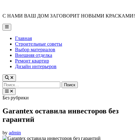
Skip
to
С НАМИ ВАШ ДОМ ЗАГОВОРИТ НОВЫМИ КРАСКАМИ!
content
Main
Menu
Главная
Строительные советы
Выбор материалов
Внешняя отделка
Ремонт квартир
Дизайн интерьеров
Найти:
Posted
Без рубрики
in
Garantex оставила инвесторов без
гарантий
by
admin