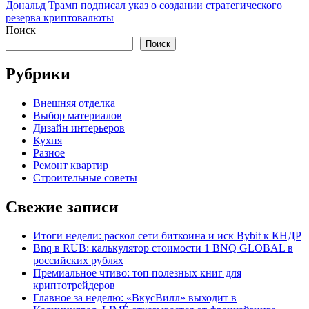
записям
article:
Дональд Трамп подписал указ о создании стратегического
резерва криптовалюты
Поиск
Поиск
Рубрики
Внешняя отделка
Выбор материалов
Дизайн интерьеров
Кухня
Разное
Ремонт квартир
Строительные советы
Свежие записи
Итоги недели: раскол сети биткоина и иск Bybit к КНДР
Bnq в RUB: калькулятор стоимости 1 BNQ GLOBAL в
российских рублях
Премиальное чтиво: топ полезных книг для
криптотрейдеров
Главное за неделю: «ВкусВилл» выходит в