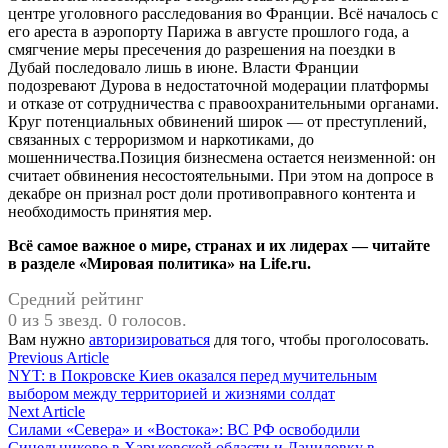
центре уголовного расследования во Франции. Всё началось с
его ареста в аэропорту Парижа в августе прошлого года, а
смягчение меры пресечения до разрешения на поездки в
Дубай последовало лишь в июне. Власти Франции
подозревают Дурова в недостаточной модерации платформы
и отказе от сотрудничества с правоохранительными органами.
Круг потенциальных обвинений широк — от преступлений,
связанных с терроризмом и наркотиками, до
мошенничества.Позиция бизнесмена остается неизменной: он
считает обвинения несостоятельными. При этом на допросе в
декабре он признал рост доли противоправного контента и
необходимость принятия мер.
Всё самое важное о мире, странах и их лидерах — читайте
в разделе «Мировая политика» на Life.ru.
Средний рейтинг
0 из 5 звезд. 0 голосов.
Вам нужно
авторизироваться
для того, чтобы проголосовать.
Навигация
Previous
Previous Article
article:
NYT: в Покровске Киев оказался перед мучительным
по
выбором между территорией и жизнями солдат
записям
Next
Next Article
article:
Силами «Севера» и «Востока»: ВС РФ освободили
Синельниково в Харьковской области и Даниловку в