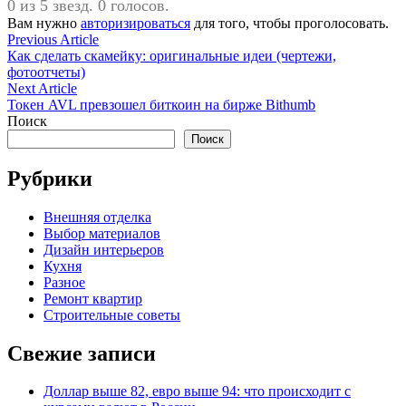
0 из 5 звезд. 0 голосов.
Вам нужно
авторизироваться
для того, чтобы проголосовать.
Навигация
Previous
Previous Article
article:
Как сделать скамейку: оригинальные идеи (чертежи,
по
фотоотчеты)
записям
Next
Next Article
article:
Токен AVL превзошел биткоин на бирже Bithumb
Поиск
Поиск
Рубрики
Внешняя отделка
Выбор материалов
Дизайн интерьеров
Кухня
Разное
Ремонт квартир
Строительные советы
Свежие записи
Доллар выше 82, евро выше 94: что происходит с