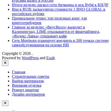
курсами валют в России
Итоги недели: раскол сети биткоина и иск Bybit к КНДР
Bnq в RUB: калькулятор стоимости 1 BNQ GLOBAL в
российских рублях
Премиальное чтиво: топ полезных книг для
криптотрейдеров
Главное за неделю: «ВкусВилл» выходит в
Калининград, LIMÉ отказывается от франчайзинга,
«Яндекс Лавка» открывает кафе
Сеть Morrisons планирует внедрить в 200 точках систему
самообслуживания на основе ИИ
Copyright © 2026
.
Powered by
WordPress
and
Exalt
.
Close
Главная
Строительные советы
Выбор материалов
Внешняя отделка
Ремонт квартир
Дизайн интерьеров