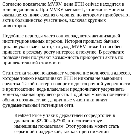
Согласно показателю MVRV, цена ETH сейчас находится в
зоне недооценки. При MVRV меньше 1, стоимость монеты
оказывается ниже среднего уровня, по которому приобретают
актив большинство участников, включая крупных
инвесторов.
Подобные периоды часто сопровождаются активизацией
институциональных игроков. История прошлых бычьих
циклов указывает на то, что уход MVRV ниже 1 способен
привести к резкому росту интереса к покупке. В результате
пользователи получают возможность приобрести актив по
привлекательной стоимости.
Статистика также показывает увеличение количества адресов,
которые только накапливают ETH и никогда не выводили
средства. Такой паттерн говорит о долгосрочной уверенности
в криптоактиве, ведь владельцы предпочитают удерживать
монеты, ожидая будущего роста. Подобная модель поведения
обычно возникает, когда крупные участники видят
фундаментальный потенциал сети.
Realized Price у таких держателей сосредоточен в
диапазоне $2200 – $2300, что соответствует
нынешним показателям. Этот уровень может стать
серьезной поддержкой, так как при снижении