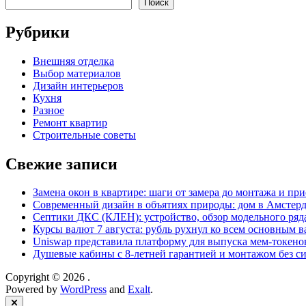
Поиск
Рубрики
Внешняя отделка
Выбор материалов
Дизайн интерьеров
Кухня
Разное
Ремонт квартир
Строительные советы
Свежие записи
Замена окон в квартире: шаги от замера до монтажа и пр
Современный дизайн в объятиях природы: дом в Амстер
Септики ДКС (КЛЕН): устройство, обзор модельного ряда
Курсы валют 7 августа: рубль рухнул ко всем основным 
Uniswap представила платформу для выпуска мем-токенов
Душевые кабины с 8‑летней гарантией и монтажом без си
Copyright © 2026
.
Powered by
WordPress
and
Exalt
.
Close