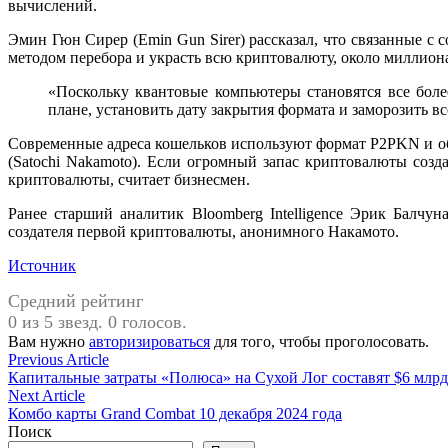
вычислений.
Эмин Гюн Сирер (Emin Gun Sirer) рассказал, что связанные 
методом перебора и украсть всю криптовалюту, около миллион
«Поскольку квантовые компьютеры становятся все боле
плане, установить дату закрытия формата и заморозить в
Современные адреса кошельков используют формат P2PKN и обл
(Satochi Nakamoto). Если огромный запас криптовалюты соз
криптовалюты, считает бизнесмен.
Ранее старший аналитик Bloomberg Intelligence Эрик Балчун
создателя первой криптовалюты, анонимного Накамото.
Источник
Средний рейтинг
0 из 5 звезд. 0 голосов.
Вам нужно
авторизироваться
для того, чтобы проголосовать.
Навигация
Previous
Previous Article
article:
Капитальные затраты «Полюса» на Сухой Лог составят $6 млрд
по
Next
Next Article
записям
article:
Комбо карты Grand Combat 10 декабря 2024 года
Поиск