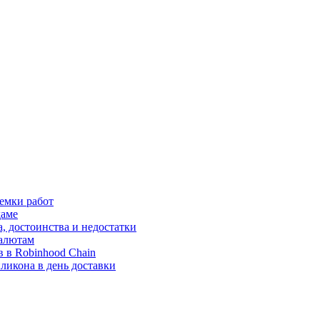
иемки работ
даме
, достоинства и недостатки
валютам
 в Robinhood Chain
ликона в день доставки