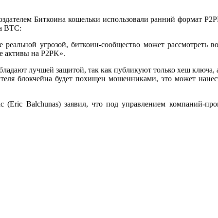
с создателем Биткоина кошельки использовали ранний формат 
а BTC:
е реальной угрозой, биткоин-сообщество может рассмотреть в
се активы на P2PK».
адают лучшей защитой, так как публикуют только хеш ключа, а
дателя блокчейна будет похищен мошенниками, это может нан
ас (Eric Balchunas) заявил, что под управлением компаний-п