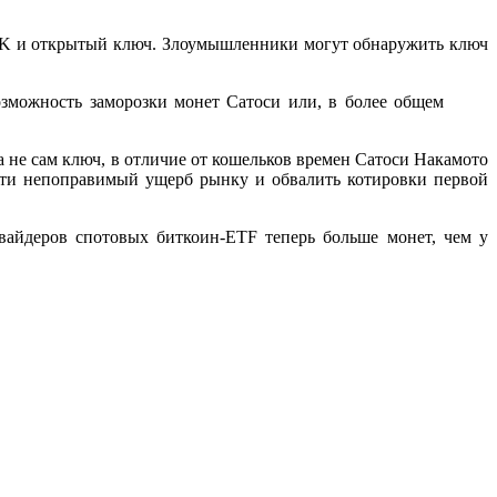
P2PK и открытый ключ. Злоумышленники могут обнаружить ключ
озможность заморозки монет Сатоси или, в более общем
 не сам ключ, в отличие от кошельков времен Сатоси Накамото
ести непоправимый ущерб рынку и обвалить котировки первой
ровайдеров спотовых биткоин-ETF теперь больше монет, чем у