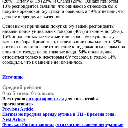
(28%), Tiffany & Co (23%) и Chanel (20%). Однако при этом
18% респондентов заявили, что одинаково отнеслись бы к
покупке брендовой б/у сумки и обычной, а 49% ответили, что
дело не в бренде, а в качестве.
Основными причинами покупки б/у вещей респонденты
назвали поиск уникальных товаров (46%) и экономию (29%).
16% опрошенных также отметили экологическую пользу
такого выбора. Кроме того, исследование показало, что 32%
россиян изменили свое отношение к подержанным вещам под
влиянием тренда на винтажные вещи, 54% стали лучше
относиться только к некоторым б/у товарам, и только 14%
сообщили, что их мнение не изменилось.
Источник
Средний рейтинг
0 из 5 звезд. 0 голосов.
Вам нужно
авторизироваться
для того, чтобы
проголосовать.
Навигация
Previous
Previous Article
article:
Hermes не продлил аренду бутика в ТЦ «Времена года»
по
Next
Next Article
записям
article:
Финская Fortum заявила, что считает своими переданные