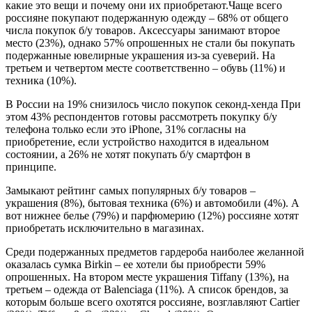
какие это вещи и почему они их приобретают.Чаще всего
россияне покупают подержанную одежду – 68% от общего
числа покупок б/у товаров. Аксессуары занимают второе
место (23%), однако 57% опрошенных не стали бы покупать
подержанные ювелирные украшения из-за суеверий. На
третьем и четвертом месте соответственно – обувь (11%) и
техника (10%).
В России на 19% снизилось число покупок секонд-хенда При
этом 43% респондентов готовы рассмотреть покупку б/у
телефона только если это iPhone, 31% согласны на
приобретение, если устройство находится в идеальном
состоянии, а 26% не хотят покупать б/у смартфон в
принципе.
Замыкают рейтинг самых популярных б/у товаров –
украшения (8%), бытовая техника (6%) и автомобили (4%). А
вот нижнее белье (79%) и парфюмерию (12%) россияне хотят
приобретать исключительно в магазинах.
Среди подержанных предметов гардероба наиболее желанной
оказалась сумка Birkin – ее хотели бы приобрести 59%
опрошенных. На втором месте украшения Tiffany (13%), на
третьем – одежда от Balenciaga (11%). А список брендов, за
которым больше всего охотятся россияне, возглавляют Cartier