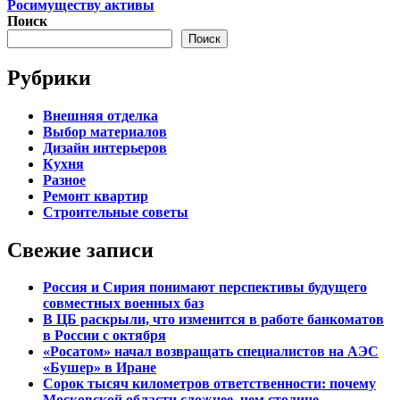
Росимуществу активы
Поиск
Поиск
Рубрики
Внешняя отделка
Выбор материалов
Дизайн интерьеров
Кухня
Разное
Ремонт квартир
Строительные советы
Свежие записи
Россия и Сирия понимают перспективы будущего
совместных военных баз
В ЦБ раскрыли, что изменится в работе банкоматов
в России с октября
«Росатом» начал возвращать специалистов на АЭС
«Бушер» в Иране
Сорок тысяч километров ответственности: почему
Московской области сложнее, чем столице