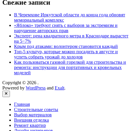
Свежие записи
В Черемхове Иркутской области до конца года обновят
мемориальный комплекс
«Яблоко» требуют снять с выборов за экстремизм и
нарушение авторских прав
Эксперт: цена квадратного метра в Краснодаре вырастет
на 5−7%
Крым под атаками: волонтером становится каждый
Топ-5 культур, которые можно посадить в августе и
успеть собрать урожай до холодов
Как пользоваться газовой горелкой для строительства и
ремонта: инструкции для портативных и кровельных
моделей
Copyright © 2026
.
Powered by
WordPress
and
Exalt
.
Close
Главная
Строительные советы
Выбор материалов
Внешняя отделка
Ремонт квартир
Дизайн интерьеров