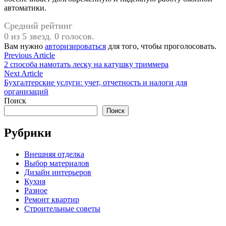
автоматики.
Средний рейтинг
0 из 5 звезд. 0 голосов.
Вам нужно
авторизироваться
для того, чтобы проголосовать.
Навигация
Previous
Previous Article
article:
2 способа намотать леску на катушку триммера
по
Next
Next Article
записям
article:
Бухгалтерские услуги: учет, отчетность и налоги для
организаций
Поиск
Поиск
Рубрики
Внешняя отделка
Выбор материалов
Дизайн интерьеров
Кухня
Разное
Ремонт квартир
Строительные советы