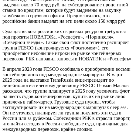
выделит около 70 млрд руб. на субсидирование процентной
ставки по кредитам, которые будут выделены на закупку
зарубежного грузового флота. Предполагалось, что
российские банки выделят на эти цели около 150 млрд руб.
Суда для вывоза российских сырьевых ресурсов требуются
под проекты НОВАТЭКа, «Роснефти», «Норникеля»,
«Северной звезды». Также свой флот постепенно расширяет
группа FESCO (контролируется «Росатомом»), его
приобретают небольшие игроки на рынке контейнерных
перевозок. РБК направил запросы в НОВАТЭК и «Роснефть».
В апреле 2023 года FESCO сообщала о приобретении восьми
контейнеровозов под международные маршруты. В марте
2025 года на выставке TransRussia вице-президент по
линейно-логистическому дивизиону FESCO Герман Маслов
рассказал, что группа планирует в 2025 году увеличить флот
на шесть судов-контейнеровозов: купить их на рынке либо
привлечь в тайм-чартер. Грузовые суда нужны, чтобы
эксплуатировать их на международных маршрутах deep sea.
Он не уточнял, планирует ли группа покупать эти суда в
России или за рубежом. Собеседники РБК в отрасли говорят,
что найти сегодня в России свободные суда, пригодные для
международных перевозок, крайне сложно.