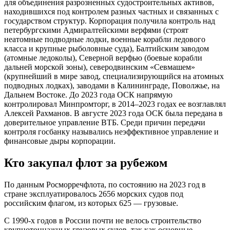
для объединения разрозненных судостроительных активов,
находившихся под контролем разных частных и связанных с
государством структур. Корпорация получила контроль над
петербургскими Адмиралтейскими верфями (строят
неатомные подводные лодки, военные корабли ледового
класса и крупные рыболовные суда), Балтийским заводом
(атомные ледоколы), Северной верфью (боевые корабли
дальней морской зоны), северодвинским «Севмашем»
(крупнейший в мире завод, специализирующийся на атомных
подводных лодках), заводами в Калининграде, Поволжье, на
Дальнем Востоке. До 2023 года ОСК напрямую
контролировал Минпромторг, в 2014–2023 годах ее возглавлял
Алексей Рахманов. В августе 2023 года ОСК была передана в
доверительное управление ВТБ. Среди причин передачи
контроля госбанку назывались неэффективное управление и
финансовые дыры корпорации.
Кто закупал флот за рубежом
По данным Росморречфлота, по состоянию на 2023 год в
стране эксплуатировалось 2656 морских судов под
российским флагом, из которых 625 — грузовые.
С 1990-х годов в России почти не велось строительство
крупнотоннажных грузовых судов, так как основные