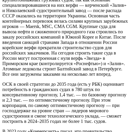
специализировавшиеся на них верфи — керченский «Залив»
и Николаевский судостроительный завод — после распада
СССР оказались на территории Украины. Основная часть
контейнерных перевозок велась силами крупных зарубежных
игроков — Maersk, MSC, CMA CGM. Крупные суда для
вывоза нефти и сжиженного природного газа строились по
заказу российских компаний в Южной Корее и Китае. После
введения санкций странами Запада в отношении России
корейские верфи прекратили строительство судов для
российских заказчиков. На сегодня строить такие суда в
России могут построенная с нуля верфь «Звезда» в
Приморском крае (контролируется «Роснефтью») и «Залив».
Атомные ледоколы строит Балтийский завод в Петербурге.
Все они загружены заказами на несколько лет вперед.
ОСК в своей стратегии до 2035 года (есть у РБК) оценивает
потребность в гражданских судах в 780 штук по
консервативному прогнозу, 1,4 тыс. — по базовому прогнозу
и 2,3 тыс. — по оптимистичному прогнозу. При этом
корпорация, по самому оптимистичному прогнозу — при
господдержке на уровне стран — лидеров мирового
судостроения и смене технологического уклада, — сможет
построить в 2024–2035 годах не более 1 тыс. судов.
В 2023 году «Коммерсантъ» писал, что правительство