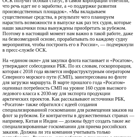
ОСК получит особый статус, в самой корпорации ответили,
что речь идет не о заработке, а «о поддержке развития
производственных площадок». «Мы вкладываем
существенные средства, в результате чего планируем
нарастить возможности в выпуске как раз тех судов, которые
наши заказчики пока вынуждены приобретать за рубежом.
Поэтому в настоящий момент нам важно в такой работе, даже
на безвозмездной основе, прорабатывать по каждому судну
мероприятия, чтобы построить его в России», — подчеркнули
в пресс-службе ОСК.
На «едином окне» для закупки флота настаивает и «Росатом»,
утверждают собеседники РБК. По их словам, госкорпорация,
которая с 2018 года является инфраструктурным оператором
Северного морского пути (СМП), заинтересована во флоте
для загрузки маршрута. В марте прошлого года «Росатом»
оценивал потребность СМП на уровне 160 судов высокого
ледового класса к 2030-му для экспорта продукции
арктических проектов. Как рассказывают источники РБК,
«Росатом» также обратился с идеей создания
специализированной госкомпании для размещения заказов на
флот за рубежом. Ее контрагенты в дружественных странах —
например, Китая и Индии — должны будут создать такие же
специализированные госкомпании для приема российских
заказов. Должна ли эта компания учитывать только