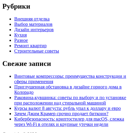
Рубрики
Внешняя отделка
Выбор материалов
Дизайн интерьеров
Кухня
Разное
Ремонт квартир
Строительные советы
Свежие записи
Винтовые компрессоры: преимущества конструкции и
сферы применения
Приглушенная обстановка в дизайне горного дома в
Колорадо
Раковина-кувшинка: советы по выбору и по установке
при расположении над стиральной машиной
Курсы валют 8 августа: рубль упал к доллару и евро
Зачем Джим Крамер срочно продает биткоин?
Кибербезопасность: криптостилер для macOS, слежка
через Wi-Fi в отелях и крупные утечки недели