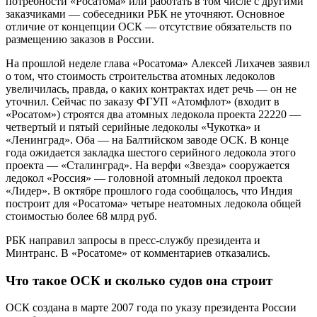
потребности «Росатома» или работать в том числе с другими
заказчиками — собеседники РБК не уточняют. Основное
отличие от концепции ОСК — отсутствие обязательств по
размещению заказов в России.
На прошлой неделе глава «Росатома» Алексей Лихачев заявил
о том, что стоимость строительства атомных ледоколов
увеличилась, правда, о каких контрактах идет речь — он не
уточнил. Сейчас по заказу ФГУП «Атомфлот» (входит в
«Росатом») строятся два атомных ледокола проекта 22220 —
четвертый и пятый серийные ледоколы «Чукотка» и
«Ленинград». Оба — на Балтийском заводе ОСК. В конце
года ожидается закладка шестого серийного ледокола этого
проекта — «Сталинград». На верфи «Звезда» сооружается
ледокол «Россия» — головной атомный ледокол проекта
«Лидер». В октябре прошлого года сообщалось, что Индия
построит для «Росатома» четыре неатомных ледокола общей
стоимостью более 68 млрд руб.
РБК направил запросы в пресс-службу президента и
Минтранс. В «Росатоме» от комментариев отказались.
Что такое ОСК и сколько судов она строит
ОСК создана в марте 2007 года по указу президента России