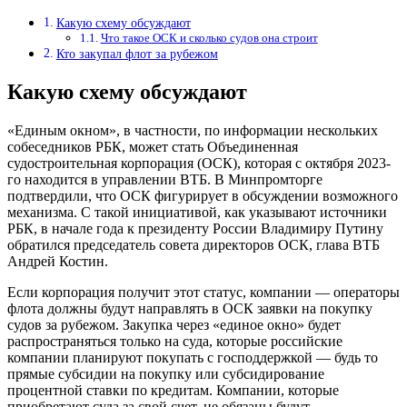
Какую схему обсуждают
Что такое ОСК и сколько судов она строит
Кто закупал флот за рубежом
Какую схему обсуждают
«Единым окном», в частности, по информации нескольких
собеседников РБК, может стать Объединенная
судостроительная корпорация (ОСК), которая с октября 2023-
го находится в управлении ВТБ. В Минпромторге
подтвердили, что ОСК фигурирует в обсуждении возможного
механизма. С такой инициативой, как указывают источники
РБК, в начале года к президенту России Владимиру Путину
обратился председатель совета директоров ОСК, глава ВТБ
Андрей Костин.
Если корпорация получит этот статус, компании — операторы
флота должны будут направлять в ОСК заявки на покупку
судов за рубежом. Закупка через «единое окно» будет
распространяться только на суда, которые российские
компании планируют покупать с господдержкой — будь то
прямые субсидии на покупку или субсидирование
процентной ставки по кредитам. Компании, которые
приобретают суда за свой счет, не обязаны будут