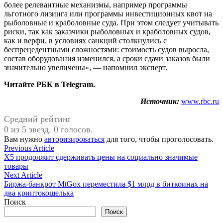
более релевантные механизмы, например программы
льготного лизинга или программы инвестиционных квот на
рыболовные и краболовные суда. При этом следует учитывать
риски, так как заказчики рыболовных и краболовных судов,
как и верфи, в условиях санкций столкнулись с
беспрецедентными сложностями: стоимость судов выросла,
состав оборудования изменился, а сроки сдачи заказов были
значительно увеличены», — напомнил эксперт.
Читайте РБК в Telegram.
Источник:
www.rbc.ru
Средний рейтинг
0 из 5 звезд. 0 голосов.
Вам нужно
авторизироваться
для того, чтобы проголосовать.
Навигация
Previous
Previous Article
article:
X5 продолжит сдерживать цены на социально значимые
по
товары
записям
Next
Next Article
article:
Биржа-банкрот MtGox переместила $1 млрд в биткоинах на
два криптокошелька
Поиск
Поиск