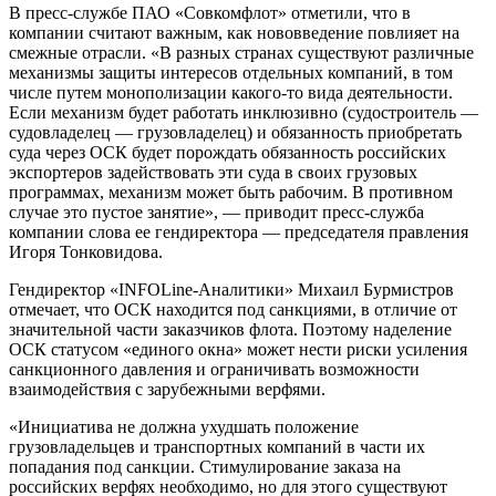
В пресс-службе ПАО «Совкомфлот» отметили, что в
компании считают важным, как нововведение повлияет на
смежные отрасли. «В разных странах существуют различные
механизмы защиты интересов отдельных компаний, в том
числе путем монополизации какого-то вида деятельности.
Если механизм будет работать инклюзивно (судостроитель —
судовладелец — грузовладелец) и обязанность приобретать
суда через ОСК будет порождать обязанность российских
экспортеров задействовать эти суда в своих грузовых
программах, механизм может быть рабочим. В противном
случае это пустое занятие», — приводит пресс-служба
компании слова ее гендиректора — председателя правления
Игоря Тонковидова.
Гендиректор «INFOLine-Аналитики» Михаил Бурмистров
отмечает, что ОСК находится под санкциями, в отличие от
значительной части заказчиков флота. Поэтому наделение
ОСК статусом «единого окна» может нести риски усиления
санкционного давления и ограничивать возможности
взаимодействия с зарубежными верфями.
«Инициатива не должна ухудшать положение
грузовладельцев и транспортных компаний в части их
попадания под санкции. Стимулирование заказа на
российских верфях необходимо, но для этого существуют