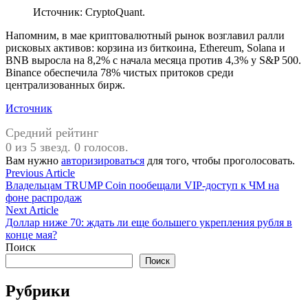
Источник: CryptoQuant.
Напомним, в мае криптовалютный рынок возглавил ралли
рисковых активов: корзина из биткоина, Ethereum, Solana и
BNB выросла на 8,2% с начала месяца против 4,3% у S&P 500.
Binance обеспечила 78% чистых притоков среди
централизованных бирж.
Источник
Средний рейтинг
0 из 5 звезд. 0 голосов.
Вам нужно
авторизироваться
для того, чтобы проголосовать.
Навигация
Previous
Previous Article
article:
Владельцам TRUMP Coin пообещали VIP-доступ к ЧМ на
по
фоне распродаж
записям
Next
Next Article
article:
Доллар ниже 70: ждать ли еще большего укрепления рубля в
конце мая?
Поиск
Поиск
Рубрики