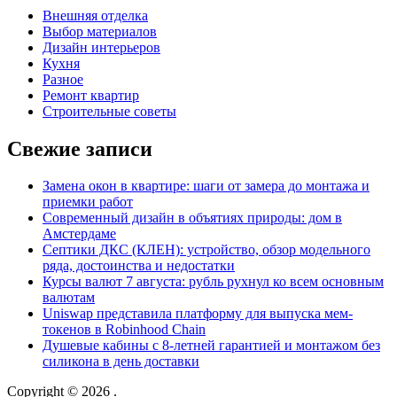
Внешняя отделка
Выбор материалов
Дизайн интерьеров
Кухня
Разное
Ремонт квартир
Строительные советы
Свежие записи
Замена окон в квартире: шаги от замера до монтажа и
приемки работ
Современный дизайн в объятиях природы: дом в
Амстердаме
Септики ДКС (КЛЕН): устройство, обзор модельного
ряда, достоинства и недостатки
Курсы валют 7 августа: рубль рухнул ко всем основным
валютам
Uniswap представила платформу для выпуска мем-
токенов в Robinhood Chain
Душевые кабины с 8‑летней гарантией и монтажом без
силикона в день доставки
Copyright © 2026
.