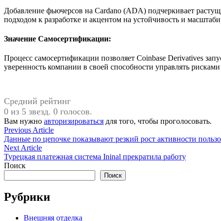
Добавление фьючерсов на Cardano (ADA) подчеркивает растущи
подходом к разработке и акцентом на устойчивость и масштаб
Значение Самосертификации:
Процесс самосертификации позволяет Coinbase Derivatives за
уверенность компании в своей способности управлять рисками
Средний рейтинг
0 из 5 звезд. 0 голосов.
Вам нужно
авторизироваться
для того, чтобы проголосовать.
Навигация
Previous
Previous Article
article:
Данные по цепочке показывают резкий рост активности пользо
по
Next
Next Article
записям
article:
Турецкая платежная система Ininal прекратила работу
Поиск
Поиск
Рубрики
Внешняя отделка