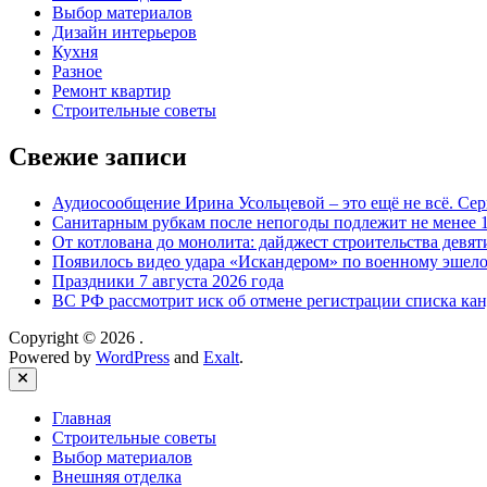
Выбор материалов
Дизайн интерьеров
Кухня
Разное
Ремонт квартир
Строительные советы
Свежие записи
Аудиосообщение Ирина Усольцевой – это ещё не всё. Се
Санитарным рубкам после непогоды подлежит не менее 1
От котлована до монолита: дайджест строительства дев
Появилось видео удара «Искандером» по военному эше
Праздники 7 августа 2026 года
ВС РФ рассмотрит иск об отмене регистрации списка ка
Copyright © 2026
.
Powered by
WordPress
and
Exalt
.
Close
Главная
Строительные советы
Выбор материалов
Внешняя отделка