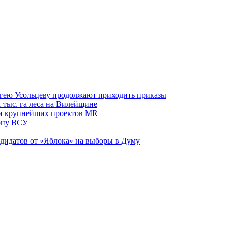
ргею Усольцеву продолжают приходить приказы
 тыс. га леса на Вилейщине
яти крупнейших проектов MR
лону ВСУ
ндидатов от «Яблока» на выборы в Думу