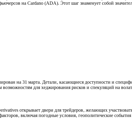
ьючерсов на Cardano (ADA). Этот шаг знаменует собой значите
ирован на 31 марта. Детали‚ касающиеся доступности и специфик
м возможностям для хеджирования рисков и спекуляций на волат
rivatives открывает двери для трейдеров‚ желающих участвоват
акторов‚ включая погодные условия‚ геополитические события 