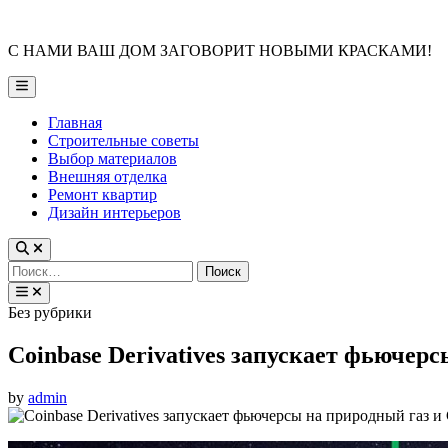
Skip
to
С НАМИ ВАШ ДОМ ЗАГОВОРИТ НОВЫМИ КРАСКАМИ!
content
Main
Menu
Главная
Строительные советы
Выбор материалов
Внешняя отделка
Ремонт квартир
Дизайн интерьеров
Найти:
Posted
Без рубрики
in
Coinbase Derivatives запускает фьючер
by
admin