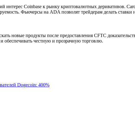
й интерес Coinbase к рынку криптовалютных деривативов. Card
ируемость. Фьючерсы на ADA позволят трейдерам делать ставки
пускать новые продукты после предоставления CFTC доказательс
 и обеспечивать честную и прозрачную торговлю.
вателей Dogecoin: 400%