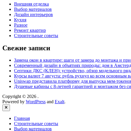
Внешняя отделка
Выбор материалов
Дизайн интерьеров
Кухня
Разное
Ремонт квартир
Строительные советы
Свежие записи
Замена окон в квартире: шаги от замера до монтажа и пр
Современный дизайн в объятиях природы: дом в Амстер
Септики ДКС (КЛЕН): устройство, обзор модельного ряда
Курсы валют 7 августа: рубль рухнул ко всем основным 
Uniswap представила платформу для выпуска мем-токенов
Душевые кабины с 8‑летней гарантией и монтажом без си
Copyright © 2026
.
Powered by
WordPress
and
Exalt
.
Close
Главная
Строительные советы
Выбор материалов