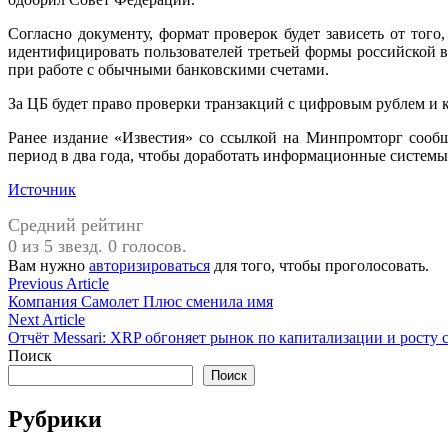
Согласно документу, формат проверок будет зависеть от тог
идентифицировать пользователей третьей формы российской в
при работе с обычными банковскими счетами.
За ЦБ будет право проверки транзакций с цифровым рублем и 
Ранее издание «Известия» со ссылкой на Минпромторг сообщ
период в два года, чтобы доработать информационные системы
Источник
Средний рейтинг
0 из 5 звезд. 0 голосов.
Вам нужно
авторизироваться
для того, чтобы проголосовать.
Навигация
Previous
Previous Article
article:
Компания Самолет Плюс сменила имя
по
Next
Next Article
записям
article:
Отчёт Messari: XRP обгоняет рынок по капитализации и росту 
Поиск
Поиск
Рубрики