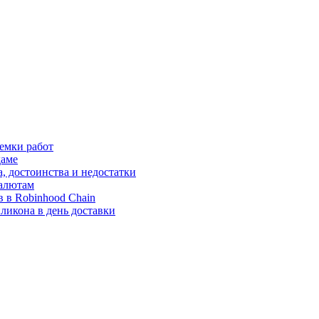
иемки работ
даме
, достоинства и недостатки
валютам
 в Robinhood Chain
ликона в день доставки