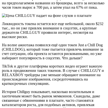
на предполагаемом названии из брошюры, всего за несколько
часов токен вырос в 700 раз, а затем упал на 67% от пика.
Ликвидность токена остается все еще небольшой, около $232
тыс., но он уже привлек внимание в соцсетях, а крупные
держатели CHILLGUY проявили интерес, несмотря на
высокие риски.
На волне ажиотажа появился ещё один токен Just a Chill Dog
(CHILLDOG), который тоже пытается привлечь внимание за
счет ситуации, оба проекта остаются рискованными, но уже
набирают популярность в соцсетях. Что дальше?
TikTok и другие платформы коротких видео играют важную
роль в продвижении таких токенов. В случае с CHILLGUY и
RELAXBOY трейдеры уже меньше обращают внимание на
происхождение изображения, сосредоточившись на
краткосрочных спекуляциях.
История Chillguy показывает, насколько волатильным и
хаотичным может быть рынок мемкоинов. Скандалы, даже
связанные с обвинениями в плагиате, часто становятся
катализатором роста, для подобных активов, привлекая