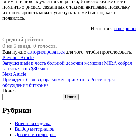
внимание новых участников рынка, Инвесторам же стоит
помнить о рисках, связанных с такими активами, поскольку
их популярность может угаснуть так же быстро, как и
появилась.
Источник:
coinspot.io
Средний рейтинг
0 из 5 звезд. 0 голосов.
Вам нужно
авторизироваться
для того, чтобы проголосовать.
Навигация
Previous
Previous Article
article:
Запущенный в честь больной девочки мемкоин MIRA собрал
по
за пять часов $80 млн
записям
Next
Next Article
article:
Президент Сальвадора может приехать в Россию для
обсуждения биткоина
Поиск
Поиск
Рубрики
Внешняя отделка
Выбор материалов
Дизайн интерьеров