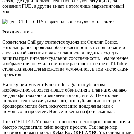
сетях, где одни пользователи используют ситуацию для
создания FUD, а другие видят в этом лишь маркетинговый
ход.
Реакция автора
Создателем Chillguy считается художник Филлип Бэнкс,
который ранее проявлял обеспокоенность к использованию
своего изображения и даже планировал подать в суд для
защиты прав интеллектуальной собственности. Тем не менее,
изображение получило широкое распространение в TikTok и
стала аватаром для множества мем-коинов, в том числе скам-
проектов.
На текущий момент Бэнкс в Instagram опубликовал
изображение, опровергающее обвинения в плагиате, однако
не дал официального заявления в соцсети X. Некоторые
пользователи также указывают, что публикации о старых
брошюрах могли быть искусственно подделаны или с
помощью нейросетей. Новые токены на фоне скандала
Пока CHILLGUY падал на новостях, некоторые пользователи
быстро подхватили хайп вокруг проекта. Так например
появился новый проект Relax Boy (RELAXBOY), основанный