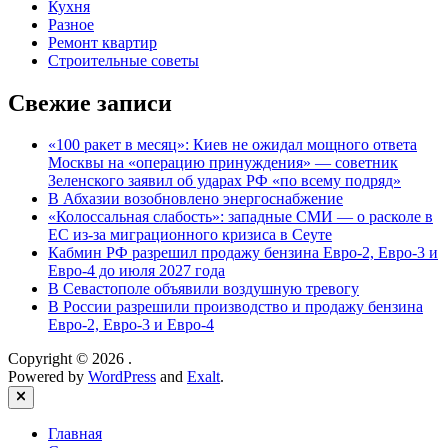
Кухня
Разное
Ремонт квартир
Строительные советы
Свежие записи
«100 ракет в месяц»: Киев не ожидал мощного ответа
Москвы на «операцию принуждения» — советник
Зеленского заявил об ударах РФ «по всему подряд»
В Абхазии возобновлено энергоснабжение
«Колоссальная слабость»: западные СМИ — о расколе в
ЕС из-за миграционного кризиса в Сеуте
Кабмин РФ разрешил продажу бензина Евро-2, Евро-3 и
Евро-4 до июля 2027 года
В Севастополе объявили воздушную тревогу
В России разрешили производство и продажу бензина
Евро-2, Евро-3 и Евро-4
Copyright © 2026
.
Powered by
WordPress
and
Exalt
.
Close
Главная