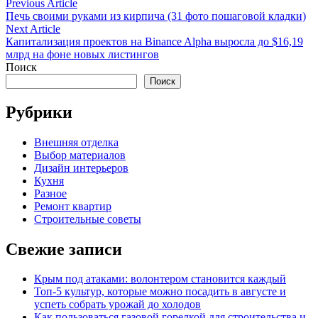
Навигация
Previous
Previous Article
article:
Печь своими руками из кирпича (31 фото пошаговой кладки)
по
Next
Next Article
записям
article:
Капитализация проектов на Binance Alpha выросла до $16,19
млрд на фоне новых листингов
Поиск
Поиск
Рубрики
Внешняя отделка
Выбор материалов
Дизайн интерьеров
Кухня
Разное
Ремонт квартир
Строительные советы
Свежие записи
Крым под атаками: волонтером становится каждый
Топ-5 культур, которые можно посадить в августе и
успеть собрать урожай до холодов
Как пользоваться газовой горелкой для строительства и