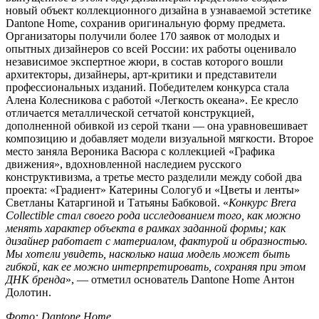
новый объект коллекционного дизайна в узнаваемой эстетике
Dantone Home, сохранив оригинальную форму предмета.
Организаторы получили более 170 заявок от молодых и
опытных дизайнеров со всей России: их работы оценивало
независимое экспертное жюри, в состав которого вошли
архитекторы, дизайнеры, арт-критики и представители
профессиональных изданий. Победителем конкурса стала
Алена Колесникова с работой «Легкость океана». Ее кресло
отличается металлической сетчатой конструкцией,
дополненной обивкой из серой ткани — она уравновешивает
композицию и добавляет модели визуальной мягкости. Второе
место заняла Вероника Васюра с коллекцией «Графика
движения», вдохновленной наследием русского
конструктивизма, а третье место разделили между собой два
проекта: «Градиент» Катерины Сологуб и «Цветы и ленты»
Светланы Катаргиной и Татьяны Бабковой. «
Конкурс Brera
Collectible стал своего рода исследованием того, как можно
менять характер объекта в рамках заданной формы; как
дизайнер работает с материалом, фактурой и образностью.
Мы хотели увидеть, насколько наша модель может быть
гибкой, как ее можно интерпретировать, сохраняя при этом
ДНК бренда
», — отметил основатель Dantone Home Антон
Долотин.
Фото: Dantone Home.