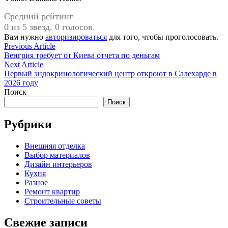
Средний рейтинг
0 из 5 звезд. 0 голосов.
Вам нужно
авторизироваться
для того, чтобы проголосовать.
Навигация
Previous
Previous Article
article:
Венгрия требует от Киева отчета по деньгам
по
Next
Next Article
записям
article:
Первый эндокринологический центр откроют в Салехарде в
2026 году
Поиск
Поиск
Рубрики
Внешняя отделка
Выбор материалов
Дизайн интерьеров
Кухня
Разное
Ремонт квартир
Строительные советы
Свежие записи